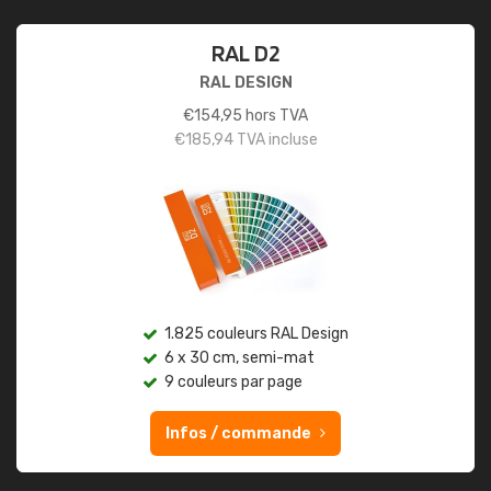
RAL D2
RAL DESIGN
€
154,95
hors TVA
€
185,94
TVA incluse
1.825 couleurs RAL Design
6 x 30 cm, semi-mat
9 couleurs par page
Infos / commande