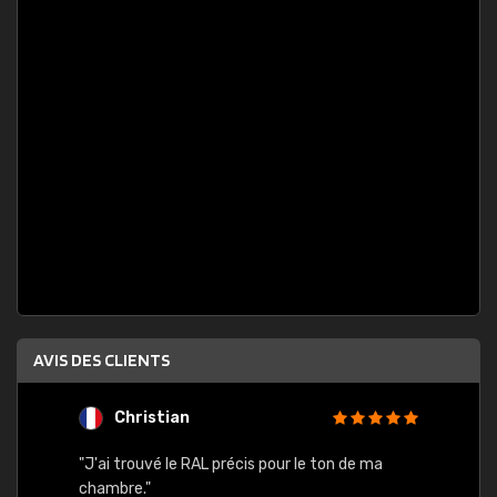
AVIS DES CLIENTS
Christian
F
 quels
"J'ai trouvé le RAL précis pour le ton de ma
"Bien 
rs
chambre."