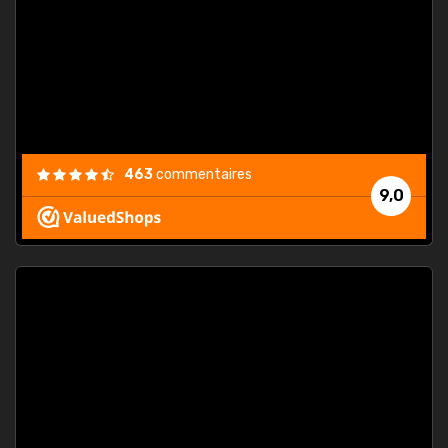
. On ne
est
."
463
commentaires
9,0