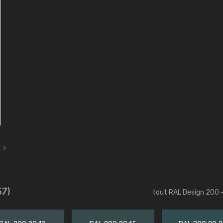
L
57)
tout RAL Design 200 