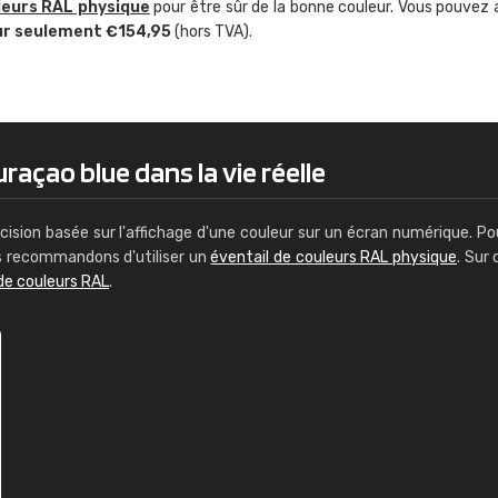
leurs RAL physique
pour être sûr de la bonne couleur. Vous pouvez 
Guillaume Euvrard
ur seulement €154,95
(hors TVA).
"Le site ne permet pas de voir clai
sont les produits disponibles. Il y a p
palettes de couleurs: Classic, Design
comprend pas qui est quoi. La livrai
bien passé et le produit reçu me con
raçao blue dans la vie réelle
cision basée sur l'affichage d'une couleur sur un écran numérique. Po
us recommandons d'utiliser un
éventail de couleurs RAL physique
. Sur 
de couleurs RAL
.