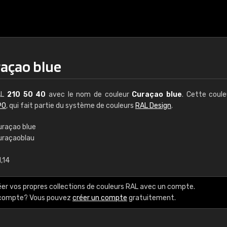
raçao blue
AL
210 50 40
avec le nom de couleur
Curaçao blue
. Cette coul
90
, qui fait partie du système de couleurs
RAL Design
.
uraçao blue
uraçaoblau
€15
,14
RAL K7 à base d'e
éer vos propres collections de couleurs RAL avec un compte.
216 couleurs RAL Class
e compte? Vous pouvez
créer un compte
gratuitement.
5 x 15 cm, brillant