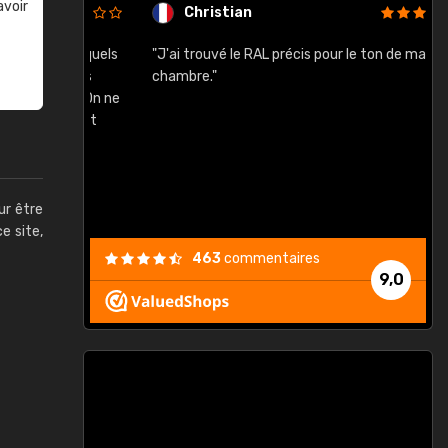
avoir
Christian
rement quels
"J'ai trouvé le RAL précis pour le ton de ma
"
lusieurs
chambre."
, etc. On ne
son s'est
vient."
ur être
ce site,
463
commentaires
9,0