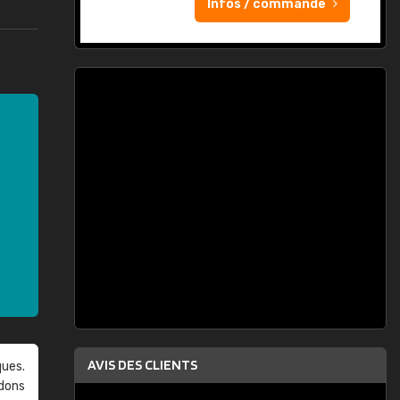
Infos / commande
AVIS DES CLIENTS
ques.
ndons