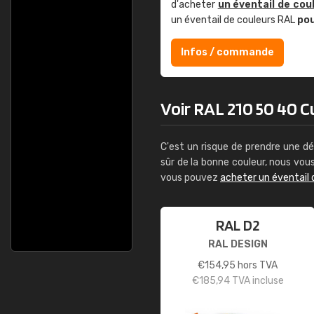
d'acheter
un éventail de cou
un éventail de couleurs RAL
po
Infos / commande
Voir RAL 210 50 40 Cu
C'est un risque de prendre une dé
sûr de la bonne couleur, nous vo
vous pouvez
acheter un éventail 
RAL D2
RAL DESIGN
€
154,95
hors TVA
€
185,94
TVA incluse