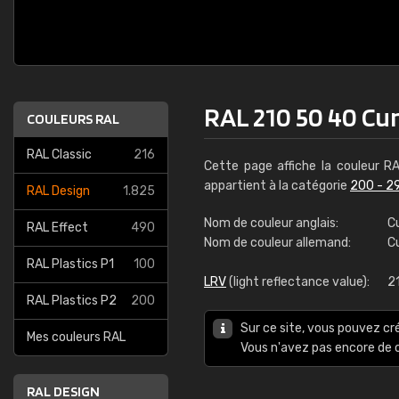
RAL 210 50 40 Cu
COULEURS RAL
RAL Classic
216
Cette page affiche la couleur R
appartient à la catégorie
200 - 2
RAL Design
1.825
Nom de couleur anglais:
C
RAL Effect
490
Nom de couleur allemand:
C
RAL Plastics P1
100
LRV
(light reflectance value):
21
RAL Plastics P2
200
Sur ce site, vous pouvez cr
Mes couleurs RAL
Vous n'avez pas encore d
RAL DESIGN