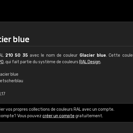
cier blue
RAL
210 50 35
avec le nom de couleur
Glacier blue
. Cette coul
90
, qui fait partie du système de couleurs
RAL Design
.
acier blue
letscherblau
€15
,17
RAL K7 à base d'e
éer vos propres collections de couleurs RAL avec un compte.
216 couleurs RAL Class
e compte? Vous pouvez
créer un compte
gratuitement.
5 x 15 cm, brillant