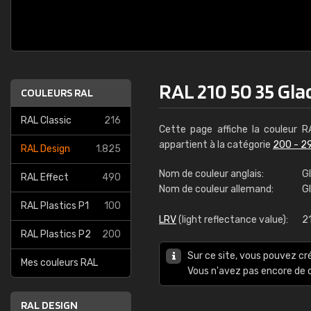
RAL 210 50 35 Gla
COULEURS RAL
RAL Classic
216
Cette page affiche la couleur 
appartient à la catégorie
200 - 2
RAL Design
1.825
Nom de couleur anglais:
Gl
RAL Effect
490
Nom de couleur allemand:
G
RAL Plastics P1
100
LRV
(light reflectance value):
21
RAL Plastics P2
200
Sur ce site, vous pouvez cr
Mes couleurs RAL
Vous n'avez pas encore d
RAL DESIGN