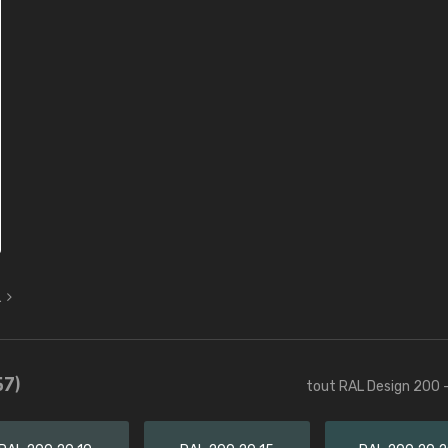
L
57)
tout RAL Design 200 