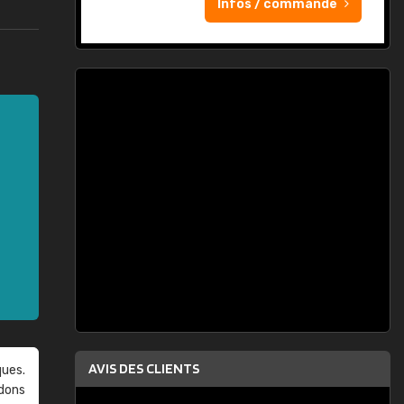
Infos / commande
AVIS DES CLIENTS
ques.
ndons