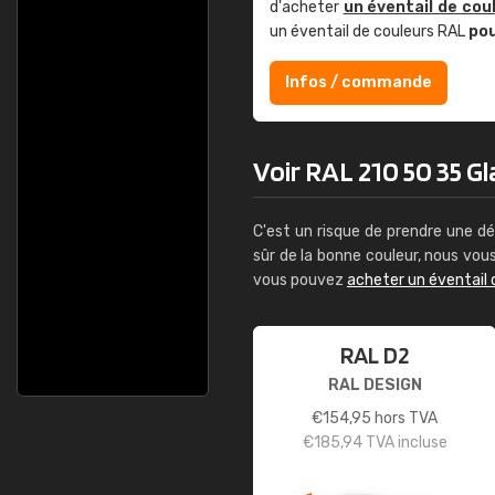
d'acheter
un éventail de cou
un éventail de couleurs RAL
po
Infos / commande
Voir RAL 210 50 35 Gla
C'est un risque de prendre une dé
sûr de la bonne couleur, nous vo
vous pouvez
acheter un éventail 
RAL D2
RAL DESIGN
€
154,95
hors TVA
€
185,94
TVA incluse