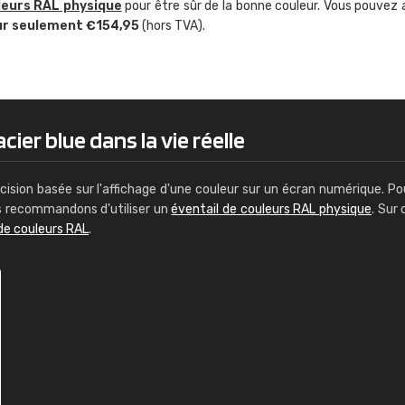
leurs RAL physique
pour être sûr de la bonne couleur. Vous pouvez 
Guillaume Euvrard
ur seulement €154,95
(hors TVA).
"Le site ne permet pas de voir clai
sont les produits disponibles. Il y a p
palettes de couleurs: Classic, Design
comprend pas qui est quoi. La livrai
bien passé et le produit reçu me con
cier blue dans la vie réelle
cision basée sur l'affichage d'une couleur sur un écran numérique. Po
us recommandons d'utiliser un
éventail de couleurs RAL physique
. Sur 
de couleurs RAL
.