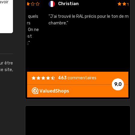
avoir
Christian
rement quels
"J'ai trouvé le RAL précis pour le ton de ma
"
lusieurs
chambre."
, etc. On ne
son s'est
vient."
ur être
ce site,
463
commentaires
9,0