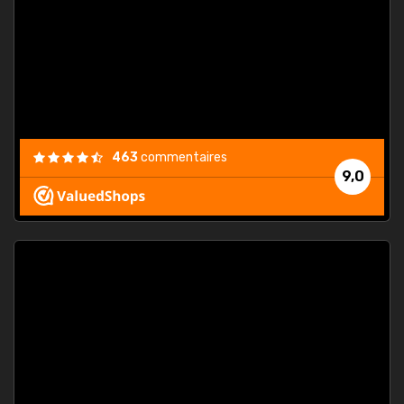
. On ne
est
."
463
commentaires
9,0