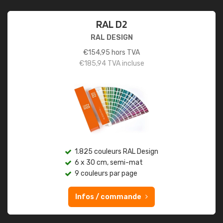
RAL D2
RAL DESIGN
€
154,95
hors TVA
€
185,94
TVA incluse
1.825 couleurs RAL Design
6 x 30 cm, semi-mat
9 couleurs par page
Infos / commande