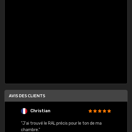
AVIS DES CLIENTS
Christian
F
 quels
"J'ai trouvé le RAL précis pour le ton de ma
"Bien 
rs
chambre."