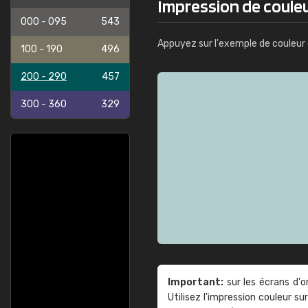
Impression de couleu
000 - 095
543
Appuyez sur l'exemple de couleur 
100 - 190
496
200 - 290
457
300 - 360
329
Important:
sur les écrans d'o
Utilisez l'impression couleur 