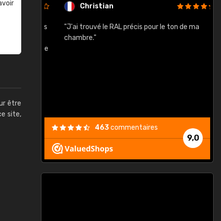
avoir
Christian
rement quels
"J'ai trouvé le RAL précis pour le ton de ma
"
lusieurs
chambre."
, etc. On ne
son s'est
vient."
ur être
ce site,
463
commentaires
9,0