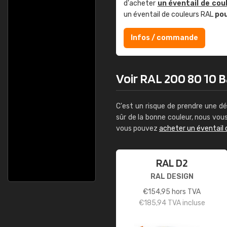
d'acheter
un éventail de cou
un éventail de couleurs RAL
po
Infos / commande
Voir RAL 200 80 10 Ba
C'est un risque de prendre une dé
sûr de la bonne couleur, nous vo
vous pouvez
acheter un éventail 
RAL D2
RAL DESIGN
€
154,95
hors TVA
€
185,94
TVA incluse