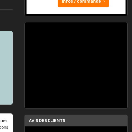
Infos / commande
AVIS DES CLIENTS
ques.
ndons