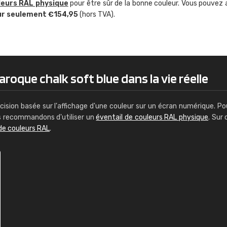
leurs RAL physique
pour être sûr de la bonne couleur. Vous pouvez 
Guillaume Euvrard
ur seulement €154,95
(hors TVA).
"Le site ne permet pas de voir clai
sont les produits disponibles. Il y a p
palettes de couleurs: Classic, Design
comprend pas qui est quoi. La livrai
bien passé et le produit reçu me con
roque chalk soft blue dans la vie réelle
cision basée sur l'affichage d'une couleur sur un écran numérique. Po
us recommandons d'utiliser un
éventail de couleurs RAL physique
. Sur 
de couleurs RAL
.