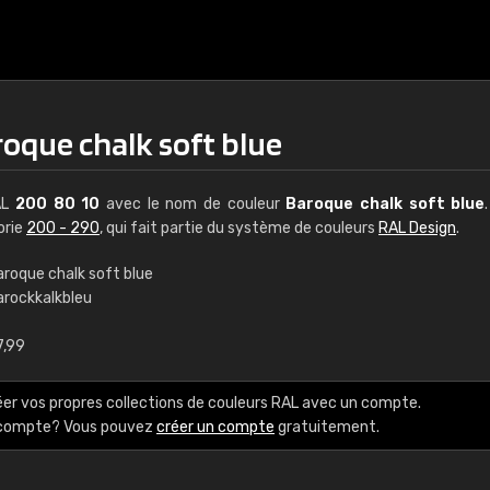
roque chalk soft blue
AL
200 80 10
avec le nom de couleur
Baroque chalk soft blue
orie
200 - 290
, qui fait partie du système de couleurs
RAL Design
.
aroque chalk soft blue
arockkalkbleu
€15
7,99
RAL K7 à base d'e
éer vos propres collections de couleurs RAL avec un compte.
216 couleurs RAL Class
e compte? Vous pouvez
créer un compte
gratuitement.
5 x 15 cm, brillant