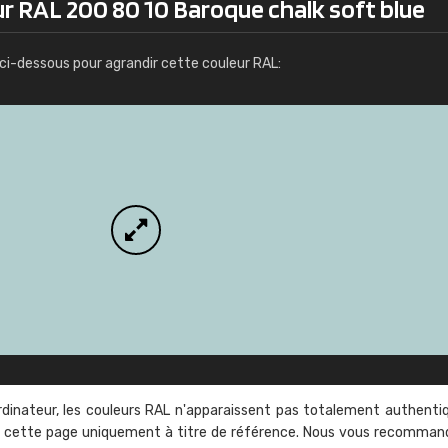
r RAL 200 80 10 Baroque chalk soft blue
Infos / commande
ci-dessous pour agrandir cette couleur RAL:
rdinateur, les couleurs RAL n'apparaissent pas totalement authenti
sur cette page uniquement à titre de référence. Nous vous recomma