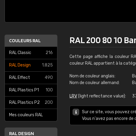
RAL 200 80 10 Ba
COULEURS RAL
RAL Classic
216
Cette page affiche la couleur R
couleur RAL appartient à la catég
RAL Design
1.825
Nom de couleur anglais:
B
RAL Effect
490
Nom de couleur allemand:
B
RAL Plastics P1
100
LRV
(light reflectance value):
3
RAL Plastics P2
200
Sur ce site, vous pouvez cr
Mes couleurs RAL
Vous n'avez pas encore d
RAL DESIGN