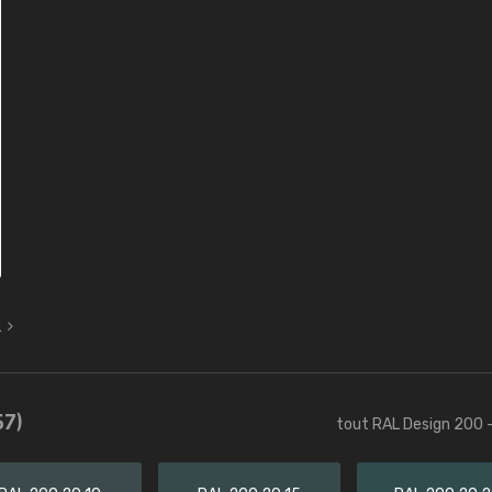
L
57)
tout RAL Design 200 