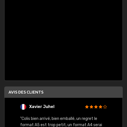
AVIS DES CLIENTS
Xavier Juhel
G
"Colis bien arrivé, bien emballé, un regret le
"Le si
format A5 est trop petit, un format A4 serai
sont l