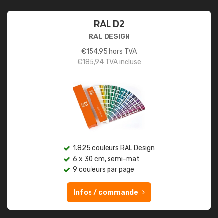
RAL D2
RAL DESIGN
€
154,95
hors TVA
€
185,94
TVA incluse
1.825 couleurs RAL Design
6 x 30 cm, semi-mat
9 couleurs par page
Infos / commande