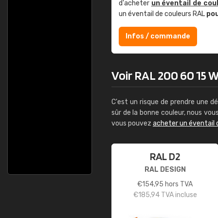
d'acheter
un éventail de cou
un éventail de couleurs RAL
po
Infos / commande
Voir RAL 200 60 15 Wo
C'est un risque de prendre une dé
sûr de la bonne couleur, nous vo
vous pouvez
acheter un éventail 
RAL D2
RAL DESIGN
€
154,95
hors TVA
€
185,94
TVA incluse