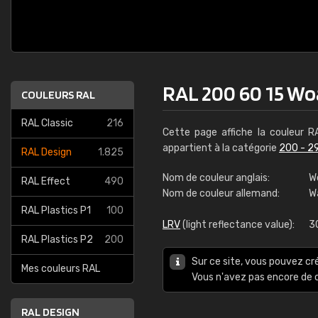
RAL 200 60 15 Wo
COULEURS RAL
RAL Classic
216
Cette page affiche la couleur 
appartient à la catégorie
200 - 2
RAL Design
1.825
Nom de couleur anglais:
W
RAL Effect
490
Nom de couleur allemand:
W
RAL Plastics P1
100
LRV
(light reflectance value):
3
RAL Plastics P2
200
Sur ce site, vous pouvez cr
Mes couleurs RAL
Vous n'avez pas encore d
RAL DESIGN