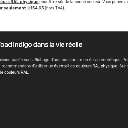
leurs RAL physique
pour être sûr de la bonne couleur. Vous pouvez 
Guillaume Euvrard
ur seulement €154,95
(hors TVA).
"Le site ne permet pas de voir clai
sont les produits disponibles. Il y a p
palettes de couleurs: Classic, Design
comprend pas qui est quoi. La livrai
bien passé et le produit reçu me con
ad indigo dans la vie réelle
cision basée sur l'affichage d'une couleur sur un écran numérique. Po
us recommandons d'utiliser un
éventail de couleurs RAL physique
. Sur 
de couleurs RAL
.