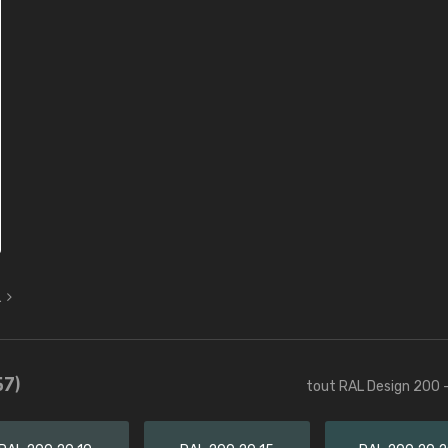
L
57)
tout RAL Design 200 