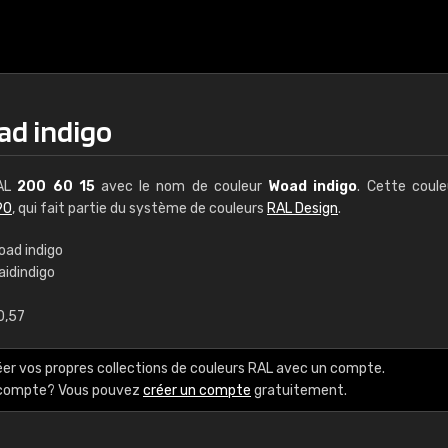
ad indigo
RAL
200 60 15
avec le nom de couleur
Woad indigo
. Cette coul
90
, qui fait partie du système de couleurs
RAL Design
.
oad indigo
aidindigo
€15
0,57
RAL K7 à base d'e
éer vos propres collections de couleurs RAL avec un compte.
216 couleurs RAL Class
e compte? Vous pouvez
créer un compte
gratuitement.
5 x 15 cm, brillant