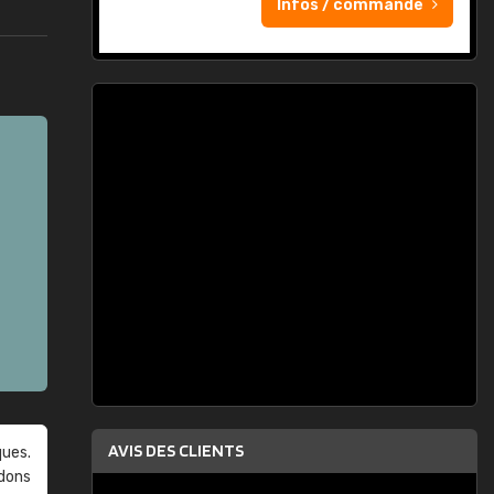
Infos / commande
AVIS DES CLIENTS
ques.
ndons