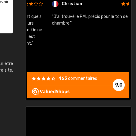
avoir
Christian
rement quels
"J'ai trouvé le RAL précis pour le ton de ma
"
lusieurs
chambre."
, etc. On ne
son s'est
vient."
ur être
ce site,
463
commentaires
9,0