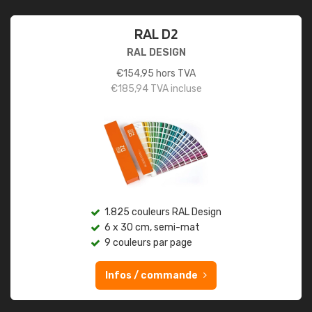
RAL D2
RAL DESIGN
€
154,95
hors TVA
€
185,94
TVA incluse
1.825 couleurs RAL Design
6 x 30 cm, semi-mat
9 couleurs par page
Infos / commande