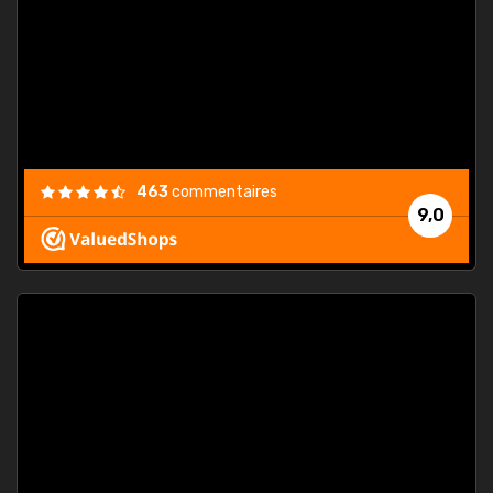
. On ne
est
."
463
commentaires
9,0