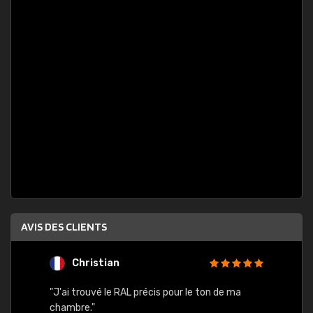
AVIS DES CLIENTS
Christian
F
 quels
"J'ai trouvé le RAL précis pour le ton de ma
"Bien 
rs
chambre."