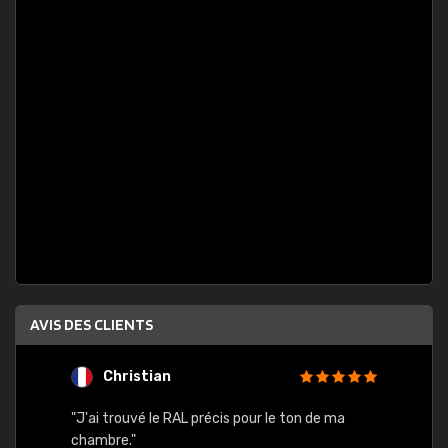
AVIS DES CLIENTS
Christian
F
 quels
"J'ai trouvé le RAL précis pour le ton de ma
"Bien 
rs
chambre."