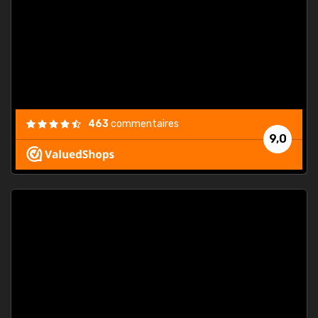
. On ne
est
."
463
commentaires
9,0