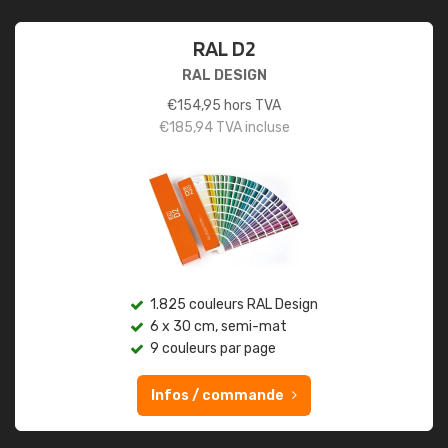
RAL D2
RAL DESIGN
€
154,95
hors TVA
€
185,94
TVA incluse
1.825 couleurs RAL Design
6 x 30 cm, semi-mat
9 couleurs par page
Infos / commande