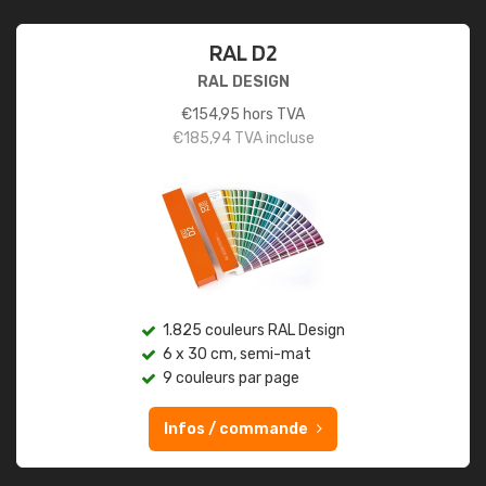
RAL D2
RAL DESIGN
€
154,95
hors TVA
€
185,94
TVA incluse
1.825 couleurs RAL Design
6 x 30 cm, semi-mat
9 couleurs par page
Infos / commande