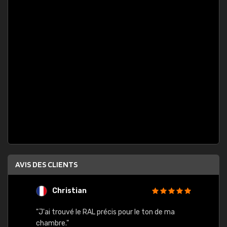
AVIS DES CLIENTS
Christian
F
 quels
"J'ai trouvé le RAL précis pour le ton de ma
"Bien 
rs
chambre."