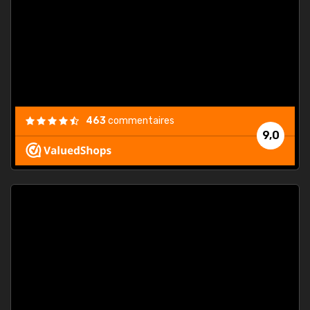
. On ne
est
."
463
commentaires
9,0