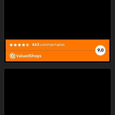
. On ne
est
."
463
commentaires
9,0