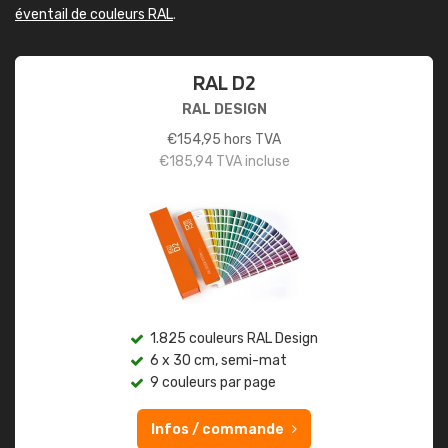
éventail de couleurs RAL
.
RAL D2
RAL DESIGN
€
154,95
hors TVA
€
185,94
TVA incluse
1.825 couleurs RAL Design
6 x 30 cm, semi-mat
9 couleurs par page
Infos / commande