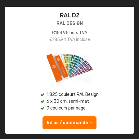
RAL D2
RAL DESIGN
€
154,95
hors TVA
€
185,94
TVA incluse
1.825 couleurs RAL Design
6 x 30 cm, semi-mat
9 couleurs par page
Infos / commande