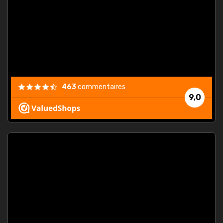
. On ne
est
."
463
commentaires
9,0