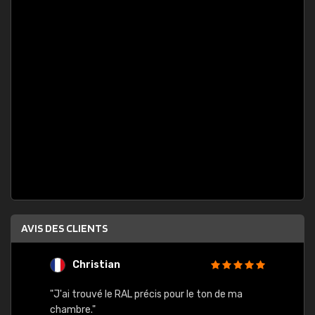
AVIS DES CLIENTS
Christian
F
 quels
"J'ai trouvé le RAL précis pour le ton de ma
"Bien 
rs
chambre."