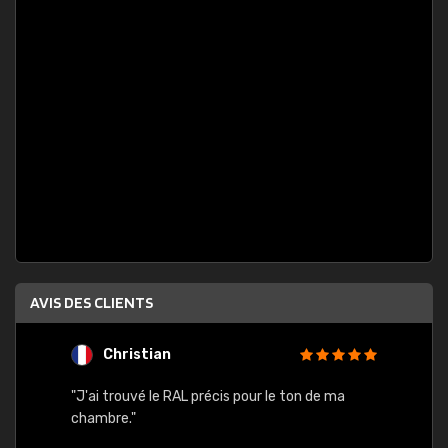
AVIS DES CLIENTS
Christian
F
 quels
"J'ai trouvé le RAL précis pour le ton de ma
"Bien 
rs
chambre."
. On ne