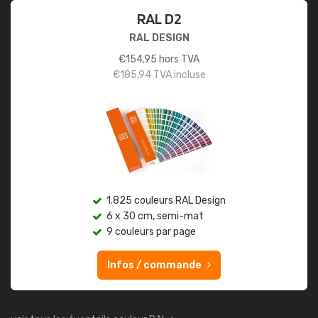
RAL D2
RAL DESIGN
€
154,95
hors TVA
€
185,94
TVA incluse
1.825 couleurs RAL Design
6 x 30 cm, semi-mat
9 couleurs par page
Infos / commande