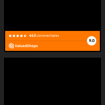
est
."
463
commentaires
9,0