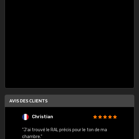
AVIS DES CLIENTS
Christian
F
 quels
"J'ai trouvé le RAL précis pour le ton de ma
"Bien 
rs
chambre."