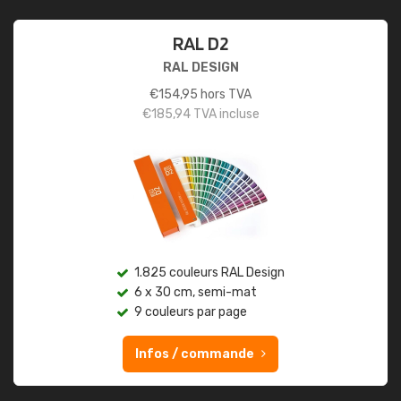
RAL D2
RAL DESIGN
€
154,95
hors TVA
€
185,94
TVA incluse
1.825 couleurs RAL Design
6 x 30 cm, semi-mat
9 couleurs par page
Infos / commande