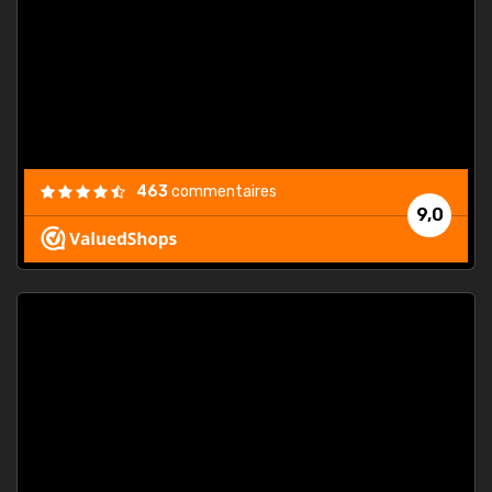
. On ne
est
."
463
commentaires
9,0