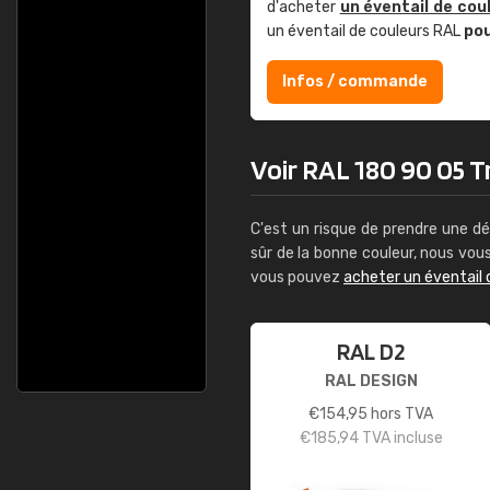
d'acheter
un éventail de cou
un éventail de couleurs RAL
po
Infos / commande
Voir RAL 180 90 05 T
C'est un risque de prendre une dé
sûr de la bonne couleur, nous vo
vous pouvez
acheter un éventail 
RAL D2
RAL DESIGN
€
154,95
hors TVA
€
185,94
TVA incluse