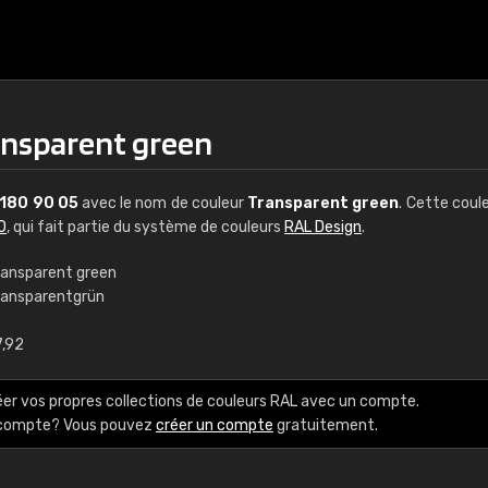
ansparent green
180 90 05
avec le nom de couleur
Transparent green
. Cette coul
0
, qui fait partie du système de couleurs
RAL Design
.
ransparent green
ransparentgrün
€15
7,92
RAL K7 à base d'e
éer vos propres collections de couleurs RAL avec un compte.
216 couleurs RAL Class
e compte? Vous pouvez
créer un compte
gratuitement.
5 x 15 cm, brillant