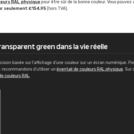
leurs RAL physique
pour être sûr de la bonne couleur. Vous pouvez 
Guillaume Euvrard
ur seulement €154,95
(hors TVA).
"Le site ne permet pas de voir clai
sont les produits disponibles. Il y a p
palettes de couleurs: Classic, Design
comprend pas qui est quoi. La livrai
bien passé et le produit reçu me con
ransparent green dans la vie réelle
cision basée sur l'affichage d'une couleur sur un écran numérique. Po
us recommandons d'utiliser un
éventail de couleurs RAL physique
. Sur 
de couleurs RAL
.