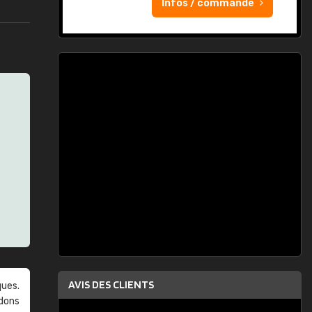
Infos / commande
AVIS DES CLIENTS
ques.
ndons