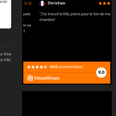
avoir
Christian
rement quels
"J'ai trouvé le RAL précis pour le ton de ma
"
lusieurs
chambre."
, etc. On ne
son s'est
vient."
ur être
ce site,
463
commentaires
9,0