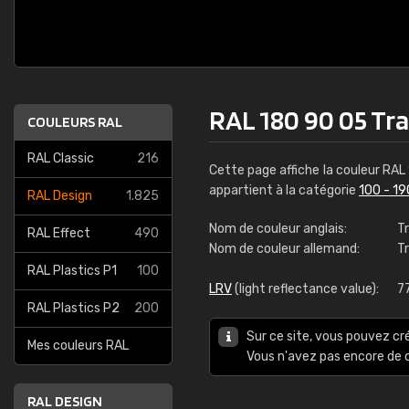
RAL 180 90 05 Tr
COULEURS RAL
RAL Classic
216
Cette page affiche la couleur RAL
appartient à la catégorie
100 - 19
RAL Design
1.825
Nom de couleur anglais:
T
RAL Effect
490
Nom de couleur allemand:
T
RAL Plastics P1
100
LRV
(light reflectance value):
7
RAL Plastics P2
200
Sur ce site, vous pouvez cr
Mes couleurs RAL
Vous n'avez pas encore d
RAL DESIGN