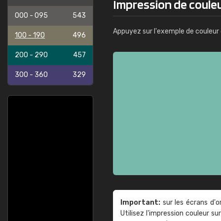
Impression de couleu
000 - 095
543
Appuyez sur l'exemple de couleur 
100 - 190
496
200 - 290
457
300 - 360
329
Important:
sur les écrans d'o
Utilisez l'impression couleur 