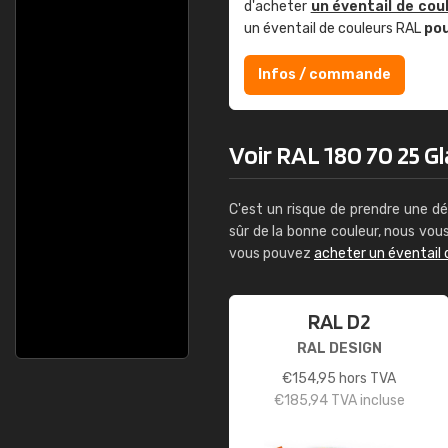
d'acheter
un éventail de cou
un éventail de couleurs RAL
po
Infos / commande
Voir RAL 180 70 25 Gla
C'est un risque de prendre une dé
sûr de la bonne couleur, nous vo
vous pouvez
acheter un éventail 
RAL D2
RAL DESIGN
€
154,95
hors TVA
€
185,94
TVA incluse