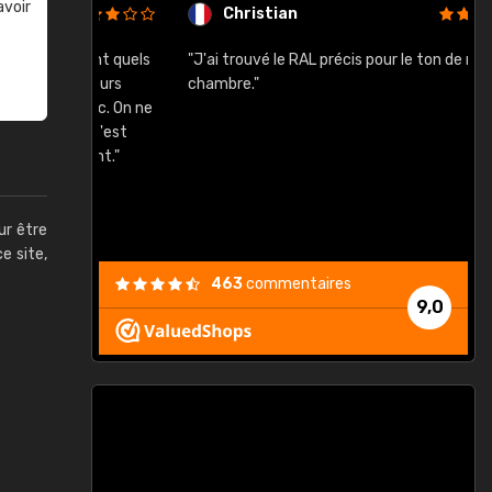
avoir
Christian
rement quels
"J'ai trouvé le RAL précis pour le ton de ma
"
lusieurs
chambre."
, etc. On ne
son s'est
vient."
ur être
ce site,
463
commentaires
9,0