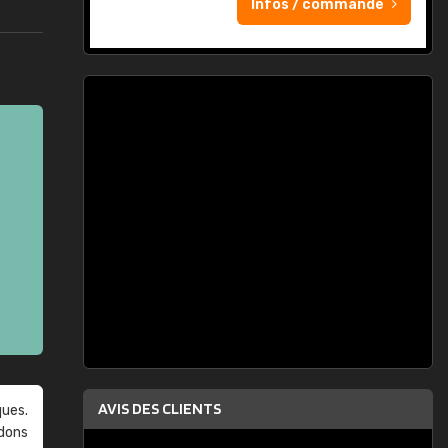
Infos / commande
AVIS DES CLIENTS
ques.
ndons