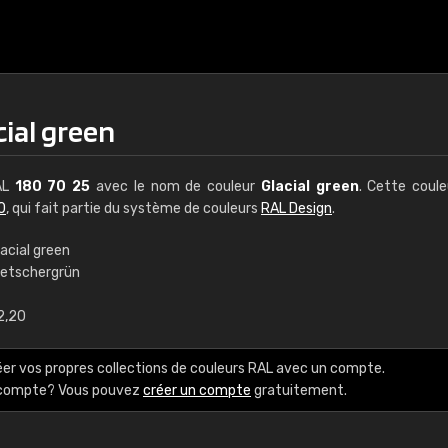
cial green
RAL
180 70 25
avec le nom de couleur
Glacial green
. Cette coul
0
, qui fait partie du système de couleurs
RAL Design
.
acial green
letschergrün
€15
2,20
RAL K7 à base d'e
éer vos propres collections de couleurs RAL avec un compte.
216 couleurs RAL Class
e compte? Vous pouvez
créer un compte
gratuitement.
5 x 15 cm, brillant