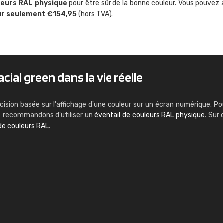
leurs RAL physique
pour être sûr de la bonne couleur. Vous pouvez 
Guillaume Euvrard
ur seulement €154,95
(hors TVA).
"Le site ne permet pas de voir clai
sont les produits disponibles. Il y a p
palettes de couleurs: Classic, Design
comprend pas qui est quoi. La livrai
bien passé et le produit reçu me con
cial green dans la vie réelle
cision basée sur l'affichage d'une couleur sur un écran numérique. Po
us recommandons d'utiliser un
éventail de couleurs RAL physique
. Sur 
de couleurs RAL
.