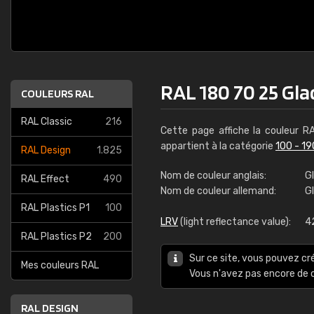
RAL 180 70 25 Gla
COULEURS RAL
RAL Classic
216
Cette page affiche la couleur 
appartient à la catégorie
100 - 19
RAL Design
1.825
Nom de couleur anglais:
Gl
RAL Effect
490
Nom de couleur allemand:
G
RAL Plastics P1
100
LRV
(light reflectance value):
4
RAL Plastics P2
200
Sur ce site, vous pouvez cr
Mes couleurs RAL
Vous n'avez pas encore d
RAL DESIGN