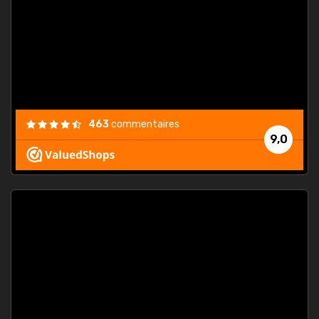
. On ne
est
."
463
commentaires
9,0