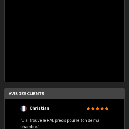
AVIS DES CLIENTS
Christian
F
 quels
"J'ai trouvé le RAL précis pour le ton de ma
"Bien 
rs
chambre."