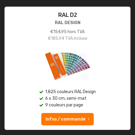
RAL D2
RAL DESIGN
€
154,95
hors TVA
€
185,94
TVA incluse
1.825 couleurs RAL Design
6 x 30 cm, semi-mat
9 couleurs par page
Infos / commande