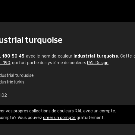
ustrial turquoise
AL
180 50 45
avec le nom de couleur
Industrial turquoise
. Cette 
 - 190
, qui fait partie du système de couleurs
RAL Design
.
dustrial turquoise
dustrietürkis
€15
1,02
RAL K7 à base d'e
éer vos propres collections de couleurs RAL avec un compte.
216 couleurs RAL Class
e compte? Vous pouvez
créer un compte
gratuitement.
5 x 15 cm, brillant