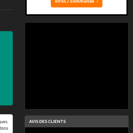
Infos / commande
AVIS DES CLIENTS
ques.
ndons