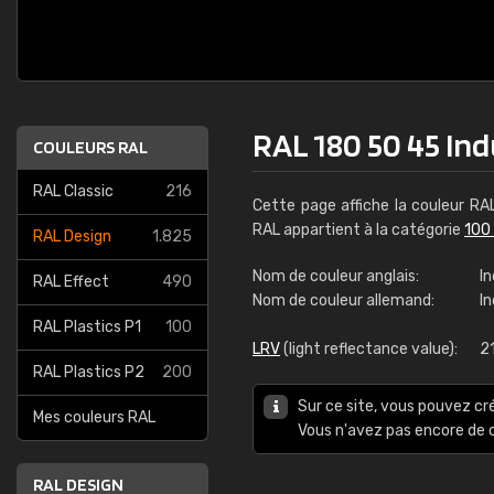
RAL 180 50 45 Ind
COULEURS RAL
RAL Classic
216
Cette page affiche la couleur R
RAL appartient à la catégorie
100
RAL Design
1.825
Nom de couleur anglais:
In
RAL Effect
490
Nom de couleur allemand:
In
RAL Plastics P1
100
LRV
(light reflectance value):
2
RAL Plastics P2
200
Sur ce site, vous pouvez cr
Mes couleurs RAL
Vous n'avez pas encore d
RAL DESIGN