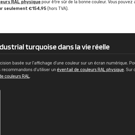
leurs RAL physique
pour être sûr de la bonne couleur. Vous pouvez 
Guillaume Euvrard
ur seulement €154,95
(hors TVA).
"Le site ne permet pas de voir clai
sont les produits disponibles. Il y a p
palettes de couleurs: Classic, Design
comprend pas qui est quoi. La livrai
bien passé et le produit reçu me con
dustrial turquoise dans la vie réelle
cision basée sur l'affichage d'une couleur sur un écran numérique. Po
us recommandons d'utiliser un
éventail de couleurs RAL physique
. Sur 
de couleurs RAL
.