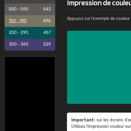
Impression de couleu
000 - 095
543
Appuyez sur l'exemple de couleur 
100 - 190
496
200 - 290
457
300 - 360
329
Important:
sur les écrans d'o
Utilisez l'impression couleur 