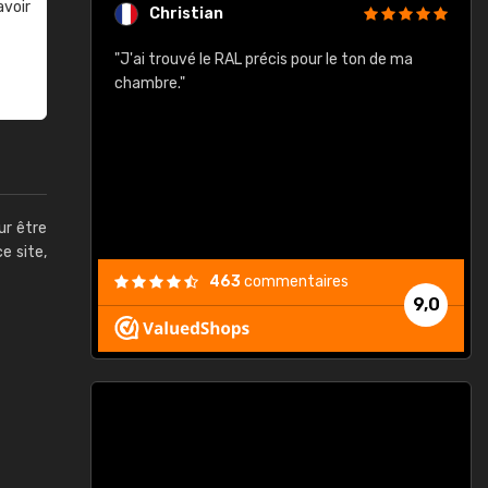
avoir
Christian
rement quels
"J'ai trouvé le RAL précis pour le ton de ma
"
lusieurs
chambre."
, etc. On ne
son s'est
vient."
ur être
ce site,
463
commentaires
9,0