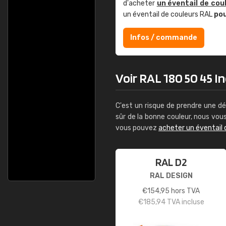
d'acheter
un éventail de cou
un éventail de couleurs RAL
po
Infos / commande
Voir RAL 180 50 45 In
C'est un risque de prendre une dé
sûr de la bonne couleur, nous vo
vous pouvez
acheter un éventail 
RAL D2
RAL DESIGN
€
154,95
hors TVA
€
185,94
TVA incluse