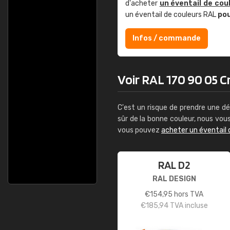
d'acheter
un éventail de cou
un éventail de couleurs RAL
po
Infos / commande
Voir RAL 170 90 05 Cr
C'est un risque de prendre une dé
sûr de la bonne couleur, nous vo
vous pouvez
acheter un éventail 
RAL D2
RAL DESIGN
€
154,95
hors TVA
€
185,94
TVA incluse