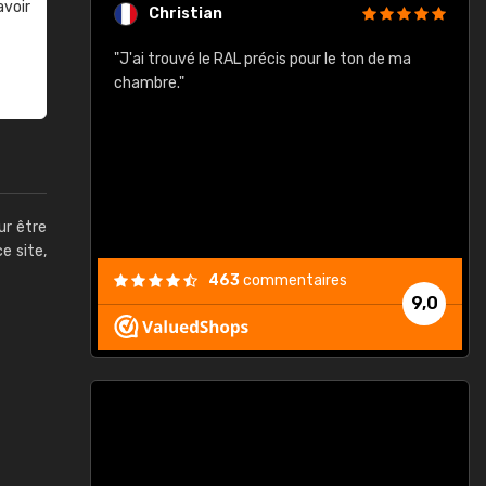
avoir
Christian
rement quels
"J'ai trouvé le RAL précis pour le ton de ma
"
lusieurs
chambre."
, etc. On ne
son s'est
vient."
ur être
ce site,
463
commentaires
9,0