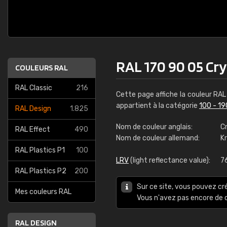
RAL 170 90 05 Cry
COULEURS RAL
RAL Classic
216
Cette page affiche la couleur RA
appartient à la catégorie
100 - 19
RAL Design
1.825
Nom de couleur anglais:
Cr
RAL Effect
490
Nom de couleur allemand:
Kr
RAL Plastics P1
100
LRV
(light reflectance value):
7
RAL Plastics P2
200
Sur ce site, vous pouvez cr
Mes couleurs RAL
Vous n'avez pas encore d
RAL DESIGN