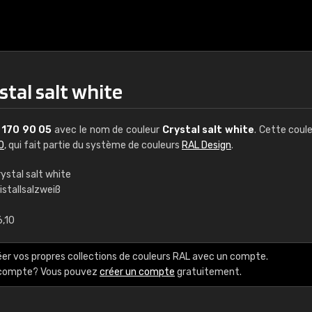
stal salt white
L
170 90 05
avec le nom de couleur
Crystal salt white
. Cette coul
0
, qui fait partie du système de couleurs
RAL Design
.
ystal salt white
istallsalzweiß
€15
6,10
RAL K7 à base d'e
éer vos propres collections de couleurs RAL avec un compte.
216 couleurs RAL Class
e compte? Vous pouvez
créer un compte
gratuitement.
5 x 15 cm, brillant