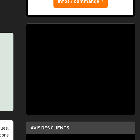
Infos / commande
AVIS DES CLIENTS
ques.
ndons