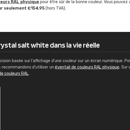
leurs RAL physique
pour être sûr de la bonne couleur. Vous pouvez 
Guillaume Euvrard
ur seulement €154,95
(hors TVA).
"Le site ne permet pas de voir clai
sont les produits disponibles. Il y a p
palettes de couleurs: Classic, Design
comprend pas qui est quoi. La livrai
bien passé et le produit reçu me con
ystal salt white dans la vie réelle
cision basée sur l'affichage d'une couleur sur un écran numérique. Po
us recommandons d'utiliser un
éventail de couleurs RAL physique
. Sur 
de couleurs RAL
.