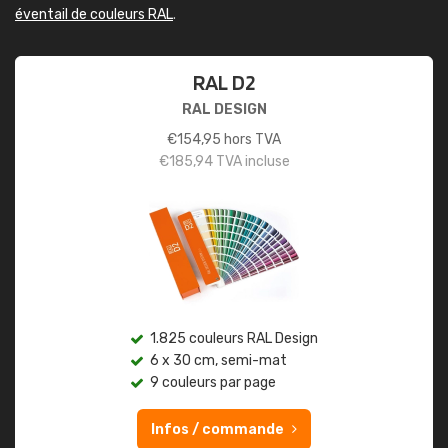
éventail de couleurs RAL
.
RAL D2
RAL DESIGN
€
154,95
hors TVA
€
185,94
TVA incluse
1.825 couleurs RAL Design
6 x 30 cm, semi-mat
9 couleurs par page
Infos / commande