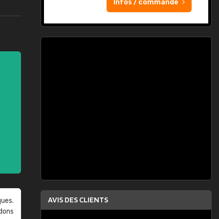
Infos / commande
AVIS DES CLIENTS
ques.
ndons