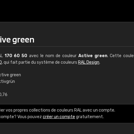
ive green
RAL
170 60 50
avec le nom de couleur
Active green
. Cette coul
0
, qui fait partie du système de couleurs
RAL Design
.
ctive green
ktivgrün
€15
0,76
RAL K7 à base d'e
éer vos propres collections de couleurs RAL avec un compte.
216 couleurs RAL Class
e compte? Vous pouvez
créer un compte
gratuitement.
5 x 15 cm, brillant