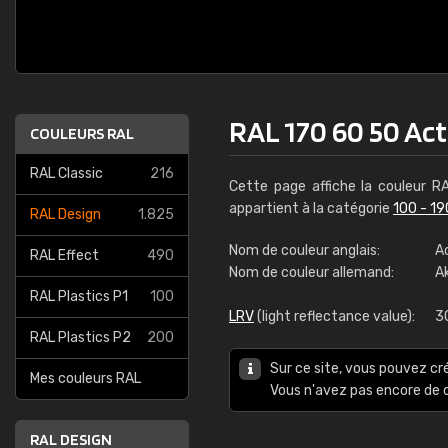
RAL 170 60 50 Act
COULEURS RAL
RAL Classic
216
Cette page affiche la couleur 
appartient à la catégorie
100 - 19
RAL Design
1.825
Nom de couleur anglais:
A
RAL Effect
490
Nom de couleur allemand:
A
RAL Plastics P1
100
LRV
(light reflectance value):
3
RAL Plastics P2
200
Sur ce site, vous pouvez cr
Mes couleurs RAL
Vous n'avez pas encore d
RAL DESIGN