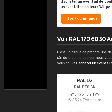
d'acheter
un éventail de cou
un éventail de couleurs RAL
po
Infos / commande
Voir RAL 170 60 50 Ac
C'est un risque de prendre une dé
sûr de la bonne couleur, nous vo
vous pouvez
acheter un éventail 
RAL D2
RAL DESIGN
€
154,95
hors TVA
€
185,94
TVA incluse