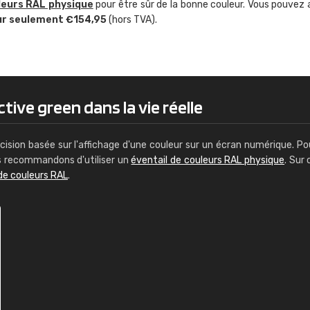
leurs RAL physique
pour être sûr de la bonne couleur. Vous pouvez 
Guillaume Euvrard
ur seulement €154,95
(hors TVA).
"Le site ne permet pas de voir clai
sont les produits disponibles. Il y a p
palettes de couleurs: Classic, Design
comprend pas qui est quoi. La livrai
bien passé et le produit reçu me con
tive green dans la vie réelle
cision basée sur l'affichage d'une couleur sur un écran numérique. Po
us recommandons d'utiliser un
éventail de couleurs RAL physique
. Sur 
de couleurs RAL
.