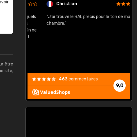
avoir
Christian
rement quels
"J'ai trouvé le RAL précis pour le ton de ma
"
lusieurs
chambre."
, etc. On ne
son s'est
vient."
ur être
ce site,
463
commentaires
9,0