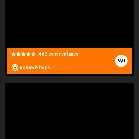
. On ne
est
."
463
commentaires
9,0