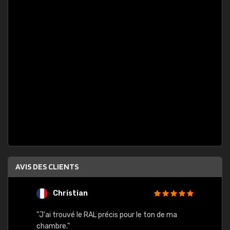
AVIS DES CLIENTS
Christian
F
 quels
"J'ai trouvé le RAL précis pour le ton de ma
"Bien 
rs
chambre."