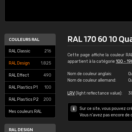
RAL 170 60 10 Q
COULEURS RAL
RAL Classic
216
Cette page affiche la couleur R
appartient à la catégorie
100 - 19
RAL Design
1.825
Nom de couleur anglais:
Q
RAL Effect
490
Nom de couleur allemand:
Q
RAL Plastics P1
100
LRV
(light reflectance value):
3
RAL Plastics P2
200
Sur ce site, vous pouvez cr
Mes couleurs RAL
Vous n'avez pas encore d
RAL DESIGN