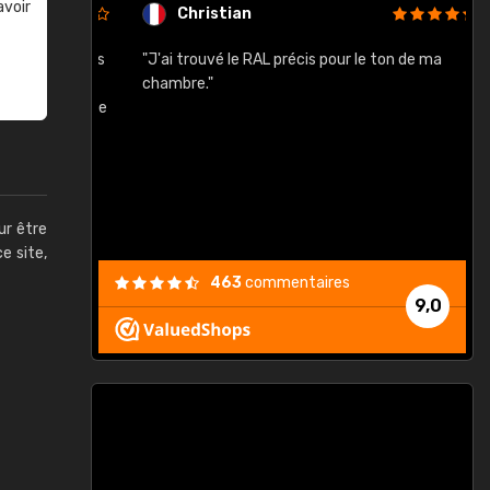
avoir
Christian
rement quels
"J'ai trouvé le RAL précis pour le ton de ma
"
lusieurs
chambre."
, etc. On ne
son s'est
vient."
ur être
ce site,
463
commentaires
9,0