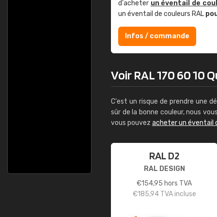
d'acheter
un éventail de cou
un éventail de couleurs RAL
po
Infos / commande
Voir RAL 170 60 10 Q
C'est un risque de prendre une dé
sûr de la bonne couleur, nous vo
vous pouvez
acheter un éventail 
RAL D2
RAL DESIGN
€
154,95
hors TVA
€
185,94
TVA incluse