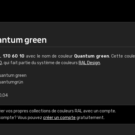
uantum green
AL
170 60 10
avec le nom de couleur
Quantum green
. Cette coul
0
, qui fait partie du système de couleurs
RAL Design
.
uantum green
uantumgrün
€15
0,04
RAL K7 à base d'e
éer vos propres collections de couleurs RAL avec un compte.
216 couleurs RAL Class
e compte? Vous pouvez
créer un compte
gratuitement.
5 x 15 cm, brillant