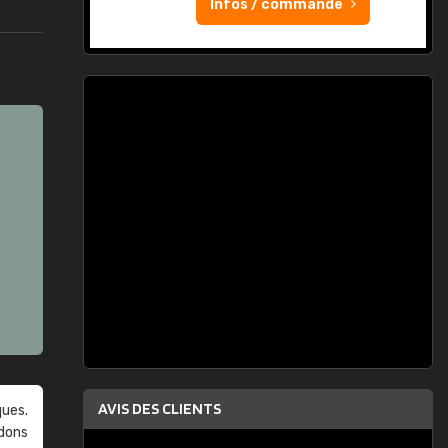
Infos / commande
AVIS DES CLIENTS
ques.
ndons