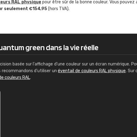
leurs RAL physique
pour être sûr de la bonne couleur. Vous pouvez 
Guillaume Euvrard
ur seulement €154,95
(hors TVA).
"Le site ne permet pas de voir clai
sont les produits disponibles. Il y a p
palettes de couleurs: Classic, Design
comprend pas qui est quoi. La livrai
bien passé et le produit reçu me con
uantum green dans la vie réelle
cision basée sur l'affichage d'une couleur sur un écran numérique. Po
us recommandons d'utiliser un
éventail de couleurs RAL physique
. Sur 
de couleurs RAL
.