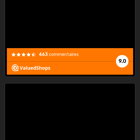
 de
lier.
: tarif
pas
463
commentaires
9,0