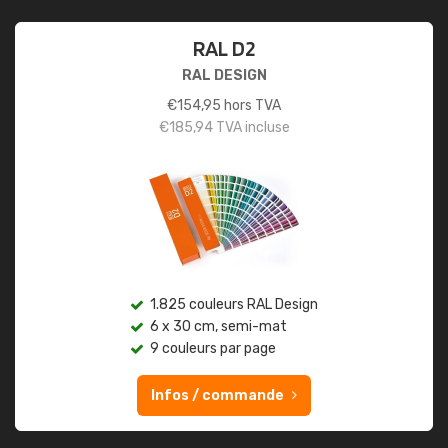
RAL D2
RAL DESIGN
€
154,95
hors TVA
€
185,94
TVA incluse
1.825 couleurs RAL Design
6 x 30 cm, semi-mat
9 couleurs par page
Infos / commande