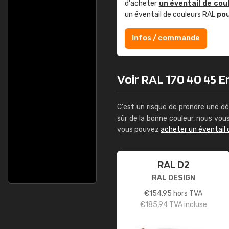
d'acheter
un éventail de cou
un éventail de couleurs RAL
po
Infos / commande
Voir RAL 170 40 45 E
C'est un risque de prendre une dé
sûr de la bonne couleur, nous vo
vous pouvez
acheter un éventail 
RAL D2
RAL DESIGN
€
154,95
hors TVA
€
185,94
TVA incluse