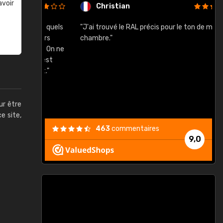
avoir
Christian
rement quels
"J'ai trouvé le RAL précis pour le ton de ma
"
lusieurs
chambre."
, etc. On ne
son s'est
vient."
ur être
ce site,
463
commentaires
9,0