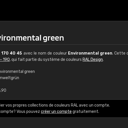
vironmental green
L
170 40 45
avec le nom de couleur
Environmental green
. Cette 
 - 190
, qui fait partie du système de couleurs
RAL Design
.
nvironmental green
mweltgrün
€15
3,90
RAL K7 à base d'e
éer vos propres collections de couleurs RAL avec un compte.
216 couleurs RAL Class
e compte? Vous pouvez
créer un compte
gratuitement.
5 x 15 cm, brillant