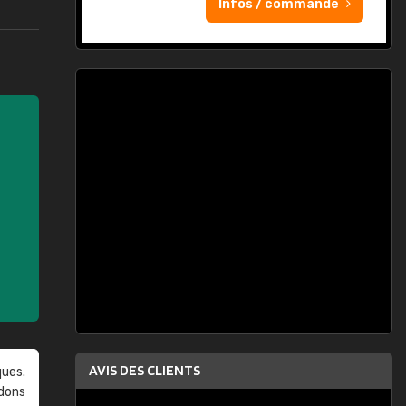
Infos / commande
AVIS DES CLIENTS
ques.
ndons