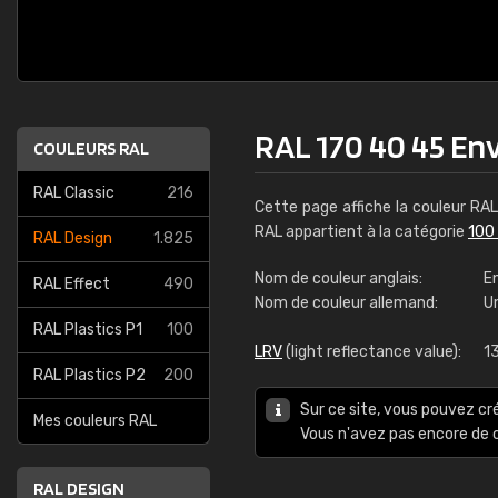
RAL 170 40 45 En
COULEURS RAL
RAL Classic
216
Cette page affiche la couleur RA
RAL appartient à la catégorie
100
RAL Design
1.825
Nom de couleur anglais:
E
RAL Effect
490
Nom de couleur allemand:
U
RAL Plastics P1
100
LRV
(light reflectance value):
1
RAL Plastics P2
200
Sur ce site, vous pouvez cr
Mes couleurs RAL
Vous n'avez pas encore d
RAL DESIGN