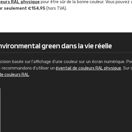
leurs RAL physique
pour être sûr de la bonne couleur. Vous pouvez 
Guillaume Euvrard
ur seulement €154,95
(hors TVA).
"Le site ne permet pas de voir clai
sont les produits disponibles. Il y a p
palettes de couleurs: Classic, Design
comprend pas qui est quoi. La livrai
bien passé et le produit reçu me con
nvironmental green dans la vie réelle
cision basée sur l'affichage d'une couleur sur un écran numérique. Po
us recommandons d'utiliser un
éventail de couleurs RAL physique
. Sur 
de couleurs RAL
.