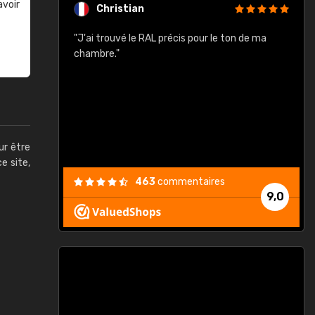
avoir
Christian
rement quels
"J'ai trouvé le RAL précis pour le ton de ma
"
lusieurs
chambre."
, etc. On ne
son s'est
vient."
ur être
ce site,
463
commentaires
9,0