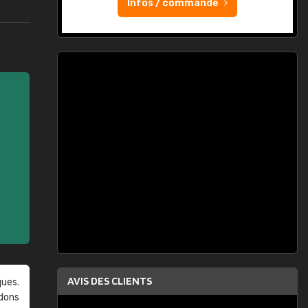
Infos / commande
AVIS DES CLIENTS
ques.
ndons