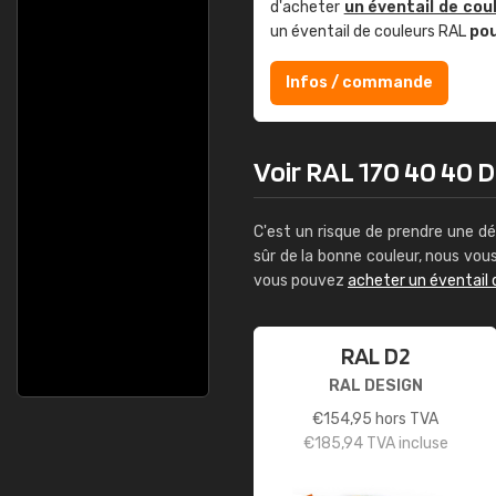
d'acheter
un éventail de cou
un éventail de couleurs RAL
po
Infos / commande
Voir RAL 170 40 40 De
C'est un risque de prendre une dé
sûr de la bonne couleur, nous vo
vous pouvez
acheter un éventail 
RAL D2
RAL DESIGN
€
154,95
hors TVA
€
185,94
TVA incluse