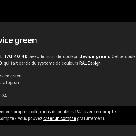
vice green
AL
170 40 40
avec le nom de couleur
Device green
. Cette coul
0
, qui fait partie du système de couleurs
RAL Design
.
evice green
erätegrün
€15
3,94
RAL K7 à base d'e
éer vos propres collections de couleurs RAL avec un compte.
216 couleurs RAL Class
e compte? Vous pouvez
créer un compte
gratuitement.
5 x 15 cm, brillant