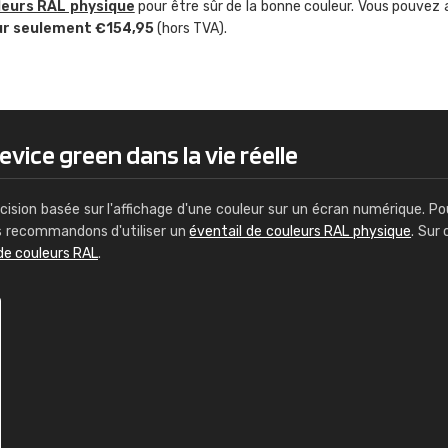
leurs RAL physique
pour être sûr de la bonne couleur. Vous pouvez 
Guillaume Euvrard
ur seulement €154,95
(hors TVA).
"Le site ne permet pas de voir clai
sont les produits disponibles. Il y a p
palettes de couleurs: Classic, Design
comprend pas qui est quoi. La livrai
bien passé et le produit reçu me con
vice green dans la vie réelle
cision basée sur l'affichage d'une couleur sur un écran numérique. Po
us recommandons d'utiliser un
éventail de couleurs RAL physique
. Sur 
de couleurs RAL
.