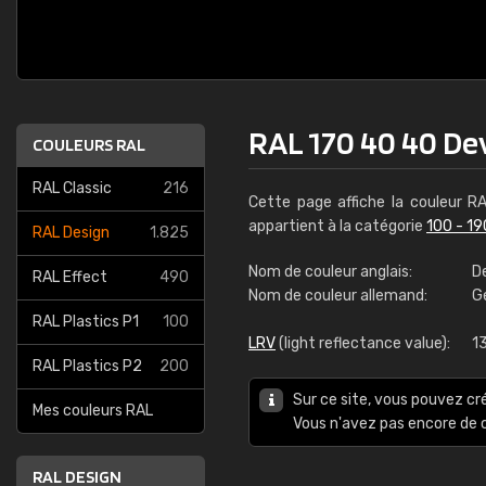
RAL 170 40 40 De
COULEURS RAL
RAL Classic
216
Cette page affiche la couleur R
appartient à la catégorie
100 - 19
RAL Design
1.825
Nom de couleur anglais:
D
RAL Effect
490
Nom de couleur allemand:
G
RAL Plastics P1
100
LRV
(light reflectance value):
1
RAL Plastics P2
200
Sur ce site, vous pouvez cr
Mes couleurs RAL
Vous n'avez pas encore d
RAL DESIGN