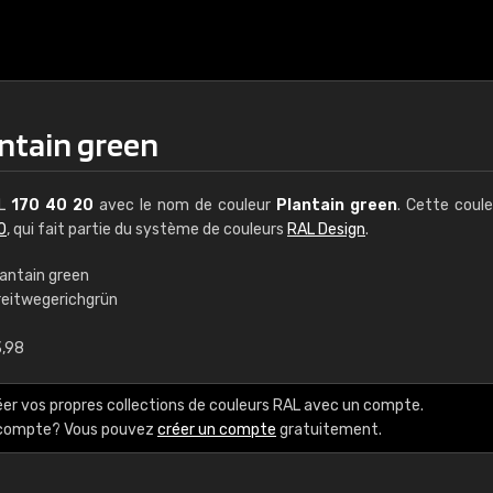
antain green
AL
170 40 20
avec le nom de couleur
Plantain green
. Cette coul
0
, qui fait partie du système de couleurs
RAL Design
.
lantain green
reitwegerichgrün
€15
3,98
RAL K7 à base d'e
éer vos propres collections de couleurs RAL avec un compte.
216 couleurs RAL Class
e compte? Vous pouvez
créer un compte
gratuitement.
5 x 15 cm, brillant