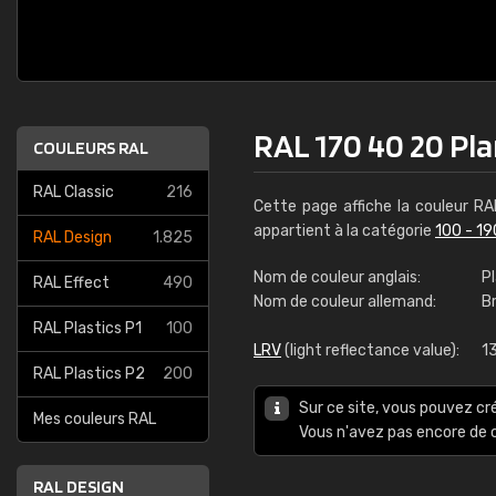
RAL 170 40 20 Pl
COULEURS RAL
RAL Classic
216
Cette page affiche la couleur R
appartient à la catégorie
100 - 19
RAL Design
1.825
Nom de couleur anglais:
P
RAL Effect
490
Nom de couleur allemand:
B
RAL Plastics P1
100
LRV
(light reflectance value):
1
RAL Plastics P2
200
Sur ce site, vous pouvez cr
Mes couleurs RAL
Vous n'avez pas encore d
RAL DESIGN