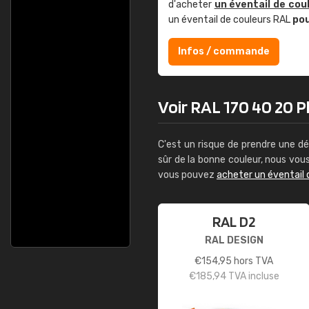
d'acheter
un éventail de cou
un éventail de couleurs RAL
po
Infos / commande
Voir RAL 170 40 20 Pl
C'est un risque de prendre une dé
sûr de la bonne couleur, nous vo
vous pouvez
acheter un éventail 
RAL D2
RAL DESIGN
€
154,95
hors TVA
€
185,94
TVA incluse