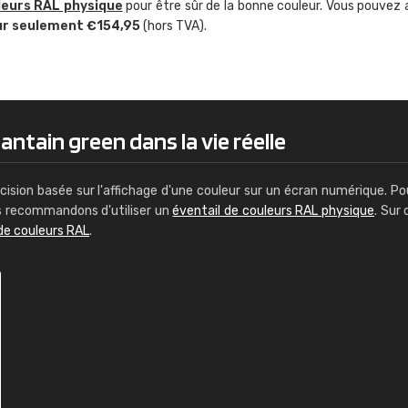
leurs RAL physique
pour être sûr de la bonne couleur. Vous pouvez 
Guillaume Euvrard
ur seulement €154,95
(hors TVA).
"Le site ne permet pas de voir clai
sont les produits disponibles. Il y a p
palettes de couleurs: Classic, Design
comprend pas qui est quoi. La livrai
bien passé et le produit reçu me con
antain green dans la vie réelle
cision basée sur l'affichage d'une couleur sur un écran numérique. Po
us recommandons d'utiliser un
éventail de couleurs RAL physique
. Sur 
de couleurs RAL
.