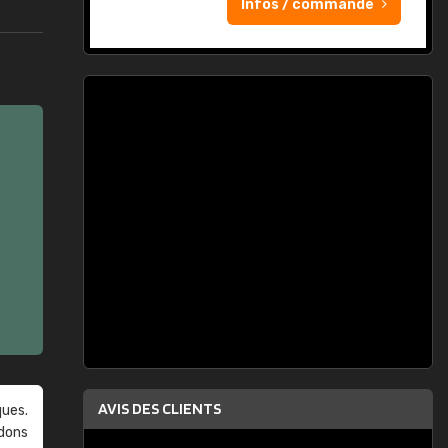
Infos / commande
AVIS DES CLIENTS
ques.
ndons