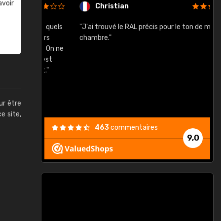
avoir
Christian
rement quels
"J'ai trouvé le RAL précis pour le ton de ma
"
lusieurs
chambre."
, etc. On ne
son s'est
vient."
ur être
ce site,
463
commentaires
9,0