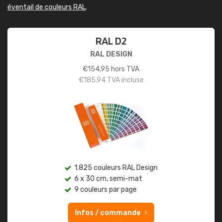
éventail de couleurs RAL
.
RAL D2
RAL DESIGN
€
154,95
hors TVA
€
185,94
TVA incluse
1.825 couleurs RAL Design
6 x 30 cm, semi-mat
9 couleurs par page
Infos / commande