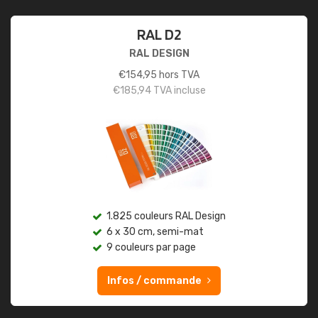
RAL D2
RAL DESIGN
€
154,95
hors TVA
€
185,94
TVA incluse
1.825 couleurs RAL Design
6 x 30 cm, semi-mat
9 couleurs par page
Infos / commande