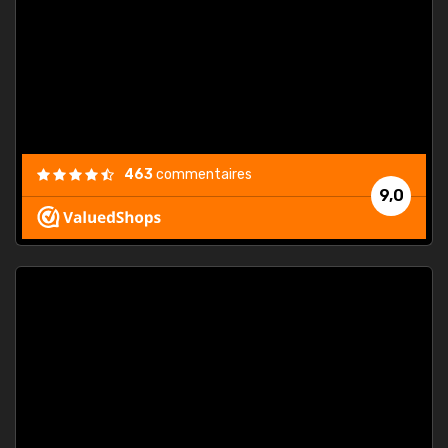
. On ne
est
."
463
commentaires
9,0