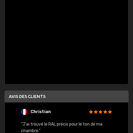
AVIS DES CLIENTS
Christian
F
 quels
"J'ai trouvé le RAL précis pour le ton de ma
"Bien 
rs
chambre."