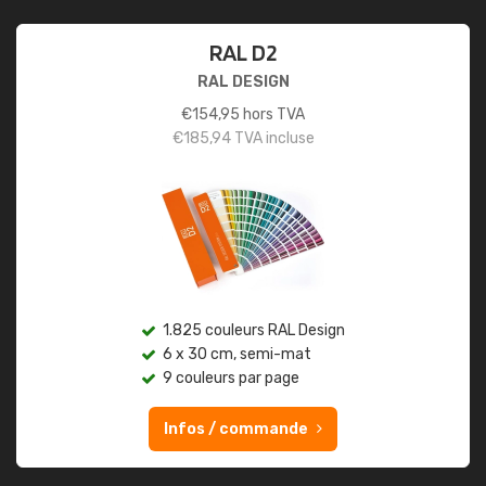
RAL D2
RAL DESIGN
€
154,95
hors TVA
€
185,94
TVA incluse
1.825 couleurs RAL Design
6 x 30 cm, semi-mat
9 couleurs par page
Infos / commande