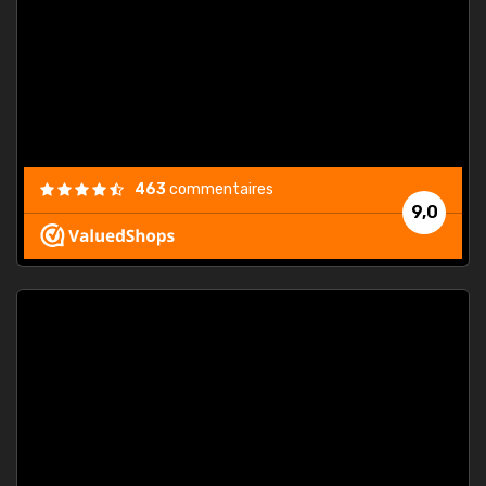
. On ne
est
."
463
commentaires
9,0