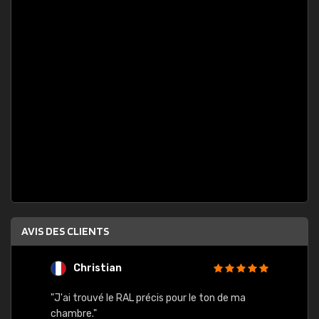
AVIS DES CLIENTS
Christian
F
 quels
"J'ai trouvé le RAL précis pour le ton de ma
"Bien 
rs
chambre."