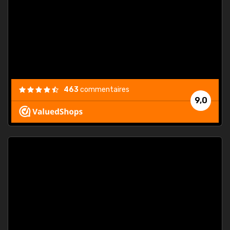
. On ne
est
."
463
commentaires
9,0