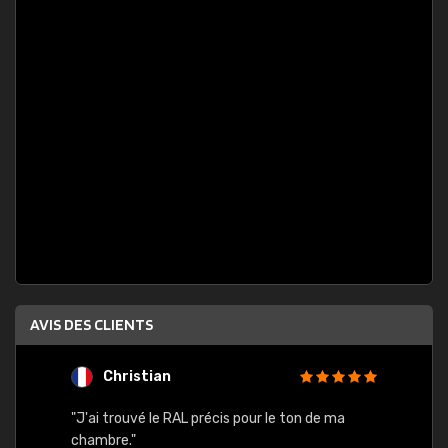
AVIS DES CLIENTS
Christian
F
 quels
"J'ai trouvé le RAL précis pour le ton de ma
"Bien 
rs
chambre."