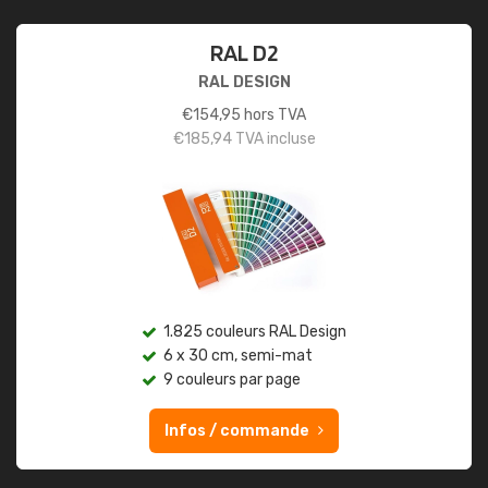
RAL D2
RAL DESIGN
€
154,95
hors TVA
€
185,94
TVA incluse
1.825 couleurs RAL Design
6 x 30 cm, semi-mat
9 couleurs par page
Infos / commande