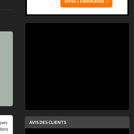
Infos / commande
AVIS DES CLIENTS
ques.
ndons