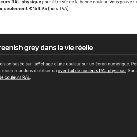
leurs RAL physique
pour être sûr de la bonne couleur. Vous pouvez 
Guillaume Euvrard
ur seulement €154,95
(hors TVA).
"Le site ne permet pas de voir clai
sont les produits disponibles. Il y a p
palettes de couleurs: Classic, Design
comprend pas qui est quoi. La livrai
bien passé et le produit reçu me con
eenish grey dans la vie réelle
cision basée sur l'affichage d'une couleur sur un écran numérique. Po
us recommandons d'utiliser un
éventail de couleurs RAL physique
. Sur 
de couleurs RAL
.