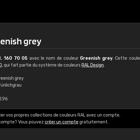
eenish grey
AL
160 70 05
avec le nom de couleur
Greenish grey
. Cette coul
0
, qui fait partie du système de couleurs
RAL Design
.
reenish grey
rünlichgrau
€15
2,96
RAL K7 à base d'e
éer vos propres collections de couleurs RAL avec un compte.
216 couleurs RAL Class
e compte? Vous pouvez
créer un compte
gratuitement.
5 x 15 cm, brillant