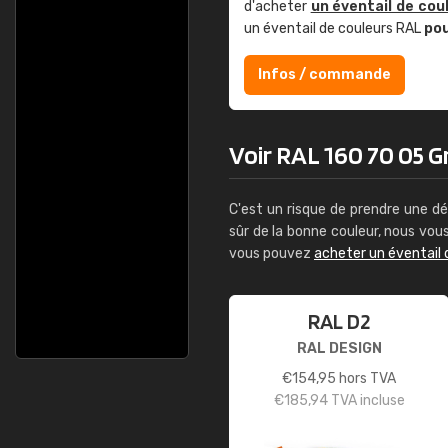
d'acheter
un éventail de cou
un éventail de couleurs RAL
po
Infos / commande
Voir RAL 160 70 05 Gr
C'est un risque de prendre une dé
sûr de la bonne couleur, nous vo
vous pouvez
acheter un éventail 
RAL D2
RAL DESIGN
€
154,95
hors TVA
€
185,94
TVA incluse