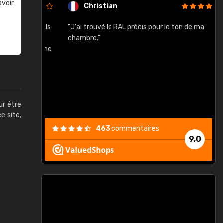
avoir
Christian
rement quels
"J'ai trouvé le RAL précis pour le ton de ma
"
lusieurs
chambre."
, etc. On ne
son s'est
vient."
ur être
ce site,
463
commentaires
9,0