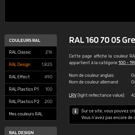
RAL 160 70 05 Gr
COULEURS RAL
RAL Classic
216
Cette page affiche la couleur R
appartient à la catégorie
100 - 19
RAL Design
1.825
Nom de couleur anglais:
G
RAL Effect
490
Nom de couleur allemand:
G
RAL Plastics P1
100
LRV
(light reflectance value):
4
RAL Plastics P2
200
Sur ce site, vous pouvez cr
Mes couleurs RAL
Vous n'avez pas encore d
RAL DESIGN