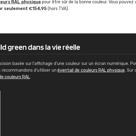
leurs RAL physique
pour être sûr de la bonne couleur. Vous pouvez 
Guillaume Euvrard
ur seulement €154,95
(hors TVA).
"Le site ne permet pas de voir clai
sont les produits disponibles. Il y a p
palettes de couleurs: Classic, Design
comprend pas qui est quoi. La livrai
bien passé et le produit reçu me con
ld green dans la vie réelle
cision basée sur l'affichage d'une couleur sur un écran numérique. Po
us recommandons d'utiliser un
éventail de couleurs RAL physique
. Sur 
de couleurs RAL
.