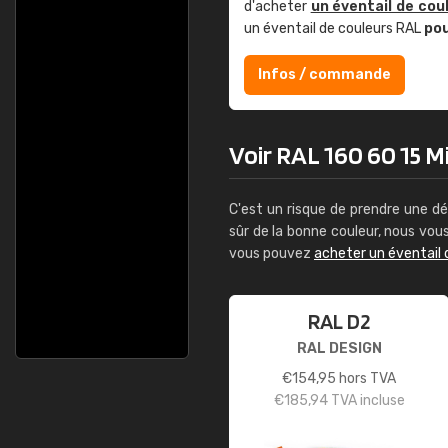
d'acheter
un éventail de cou
un éventail de couleurs RAL
po
Infos / commande
Voir RAL 160 60 15 Mi
C'est un risque de prendre une dé
sûr de la bonne couleur, nous vo
vous pouvez
acheter un éventail 
RAL D2
RAL DESIGN
€
154,95
hors TVA
€
185,94
TVA incluse