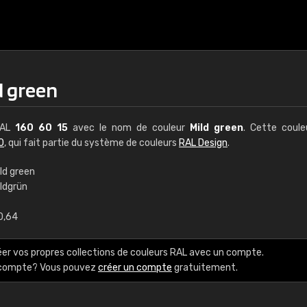
d green
 RAL
160 60 15
avec le nom de couleur
Mild green
. Cette coul
0
, qui fait partie du système de couleurs
RAL Design
.
ld green
ildgrün
€15
0,64
RAL K7 à base d'e
éer vos propres collections de couleurs RAL avec un compte.
216 couleurs RAL Class
e compte? Vous pouvez
créer un compte
gratuitement.
5 x 15 cm, brillant