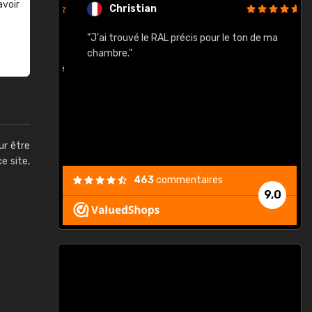
avoir
Christian
rement quels
"J'ai trouvé le RAL précis pour le ton de ma
"
lusieurs
chambre."
, etc. On ne
son s'est
vient."
ur être
ce site,
463
commentaires
9,0