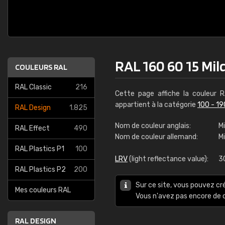
RAL 160 60 15 Mil
COULEURS RAL
RAL Classic
216
Cette page affiche la couleur
appartient à la catégorie
100 - 19
RAL Design
1.825
Nom de couleur anglais:
Mi
RAL Effect
490
Nom de couleur allemand:
M
RAL Plastics P1
100
LRV
(light reflectance value):
3
RAL Plastics P2
200
Sur ce site, vous pouvez cr
Mes couleurs RAL
Vous n'avez pas encore d
RAL DESIGN