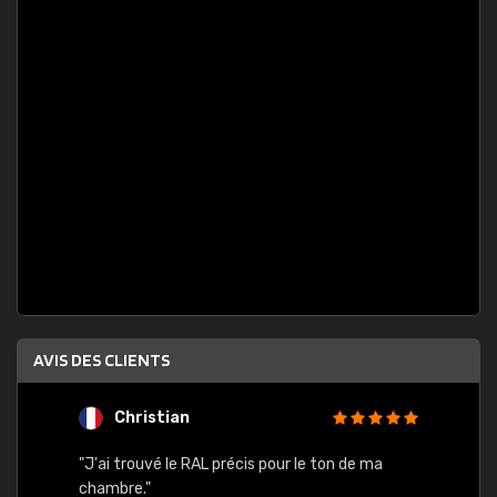
AVIS DES CLIENTS
Christian
F
 quels
"J'ai trouvé le RAL précis pour le ton de ma
"Bien 
rs
chambre."