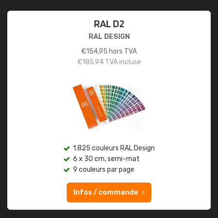
RAL D2
RAL DESIGN
€
154,95
hors TVA
€
185,94
TVA incluse
1.825 couleurs RAL Design
6 x 30 cm, semi-mat
9 couleurs par page
Infos / commande