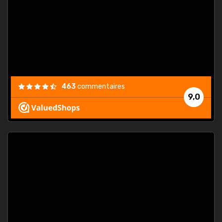
. On ne
est
."
463
commentaires
9,0