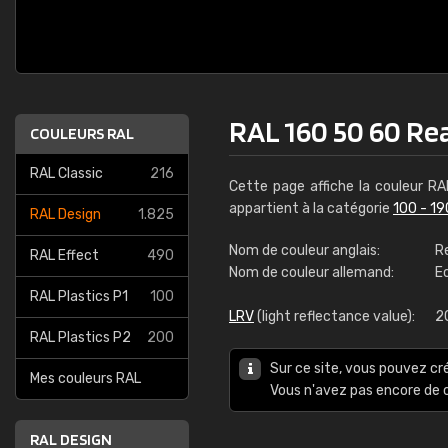
RAL 160 50 60 Re
COULEURS RAL
RAL Classic
216
Cette page affiche la couleur R
appartient à la catégorie
100 - 19
RAL Design
1.825
Nom de couleur anglais:
R
RAL Effect
490
Nom de couleur allemand:
E
RAL Plastics P1
100
LRV
(light reflectance value):
2
RAL Plastics P2
200
Sur ce site, vous pouvez cr
Mes couleurs RAL
Vous n'avez pas encore d
RAL DESIGN