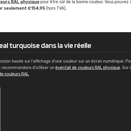
leurs RAL physique
pour être sûr de la bonne couleur. Vous pouvez 
Guillaume Euvrard
ur seulement €154,95
(hors TVA).
"Le site ne permet pas de voir clai
sont les produits disponibles. Il y a p
palettes de couleurs: Classic, Design
comprend pas qui est quoi. La livrai
bien passé et le produit reçu me con
al turquoise dans la vie réelle
cision basée sur l'affichage d'une couleur sur un écran numérique. Po
us recommandons d'utiliser un
éventail de couleurs RAL physique
. Sur 
de couleurs RAL
.