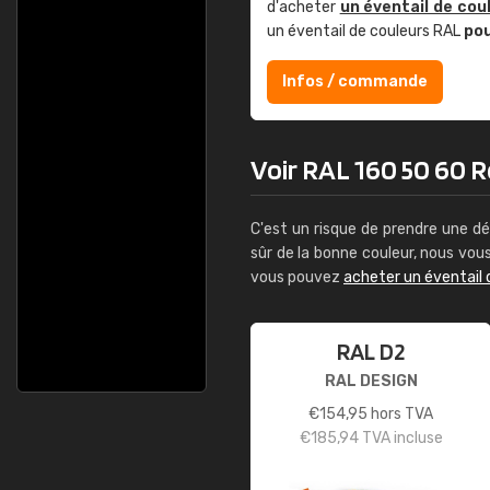
d'acheter
un éventail de cou
un éventail de couleurs RAL
po
Infos / commande
Voir RAL 160 50 60 Re
C'est un risque de prendre une dé
sûr de la bonne couleur, nous vo
vous pouvez
acheter un éventail 
RAL D2
RAL DESIGN
€
154,95
hors TVA
€
185,94
TVA incluse