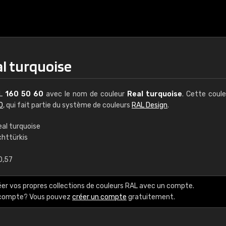
al turquoise
AL
160 50 60
avec le nom de couleur
Real turquoise
. Cette coul
0
, qui fait partie du système de couleurs
RAL Design
.
eal turquoise
chttürkis
€15
0,57
RAL K7 à base d'e
éer vos propres collections de couleurs RAL avec un compte.
216 couleurs RAL Class
e compte? Vous pouvez
créer un compte
gratuitement.
5 x 15 cm, brillant