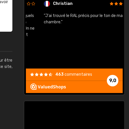
avoir
Christian
rement quels
"J'ai trouvé le RAL précis pour le ton de ma
"
lusieurs
chambre."
, etc. On ne
son s'est
vient."
ur être
ce site,
463
commentaires
9,0