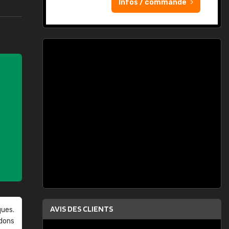
Infos / commande
AVIS DES CLIENTS
ques.
ndons