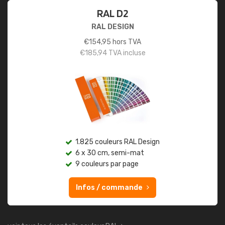
RAL D2
RAL DESIGN
€
154,95
hors TVA
€
185,94
TVA incluse
1.825 couleurs RAL Design
6 x 30 cm, semi-mat
9 couleurs par page
Infos / commande