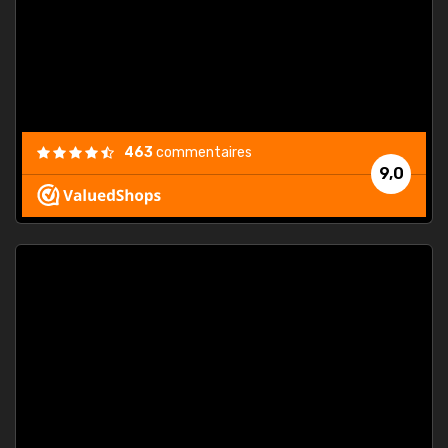
est
."
463
commentaires
9,0