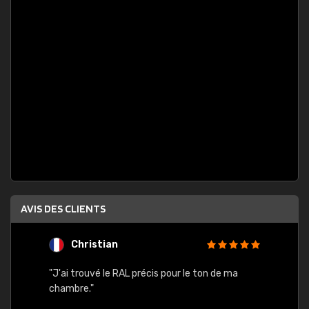
AVIS DES CLIENTS
Christian
F
 quels
"J'ai trouvé le RAL précis pour le ton de ma
"Bien 
rs
chambre."
. On ne