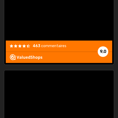
. On ne
est
."
463
commentaires
9,0