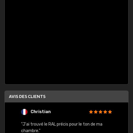
AVIS DES CLIENTS
Christian
F
 quels
"J'ai trouvé le RAL précis pour le ton de ma
"Bien 
rs
chambre."