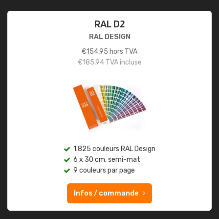
RAL D2
RAL DESIGN
€
154,95
hors TVA
€
185,94
TVA incluse
1.825 couleurs RAL Design
6 x 30 cm, semi-mat
9 couleurs par page
Infos / commande