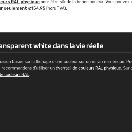
leurs RAL physique
pour être sûr de la bonne couleur. Vous pouvez 
Guillaume Euvrard
ur seulement €154,95
(hors TVA).
"Le site ne permet pas de voir clai
sont les produits disponibles. Il y a p
palettes de couleurs: Classic, Design
comprend pas qui est quoi. La livrai
bien passé et le produit reçu me con
ansparent white dans la vie réelle
cision basée sur l'affichage d'une couleur sur un écran numérique. Po
us recommandons d'utiliser un
éventail de couleurs RAL physique
. Sur 
de couleurs RAL
.