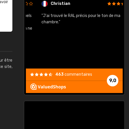
avoir
Christian
rement quels
"J'ai trouvé le RAL précis pour le ton de ma
"
lusieurs
chambre."
, etc. On ne
son s'est
vient."
ur être
ce site,
463
commentaires
9,0