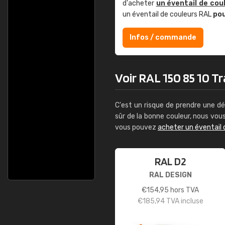
d'acheter
un éventail de cou
un éventail de couleurs RAL
po
Infos / commande
Voir RAL 150 85 10 Tr
C'est un risque de prendre une dé
sûr de la bonne couleur, nous vo
vous pouvez
acheter un éventail 
RAL D2
RAL DESIGN
€
154,95
hors TVA
€
185,94
TVA incluse