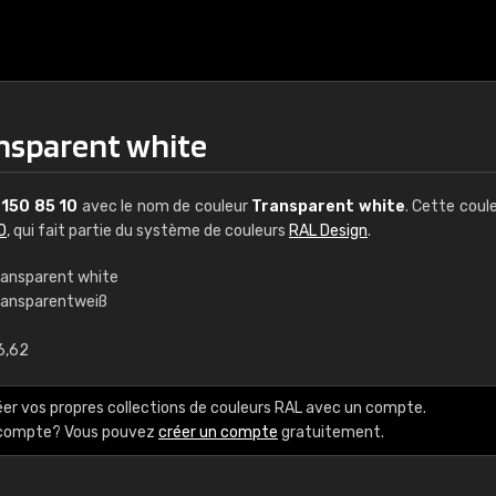
ansparent white
L
150 85 10
avec le nom de couleur
Transparent white
. Cette coul
0
, qui fait partie du système de couleurs
RAL Design
.
ransparent white
ransparentweiß
€15
6,62
RAL K7 à base d'e
éer vos propres collections de couleurs RAL avec un compte.
216 couleurs RAL Class
e compte? Vous pouvez
créer un compte
gratuitement.
5 x 15 cm, brillant