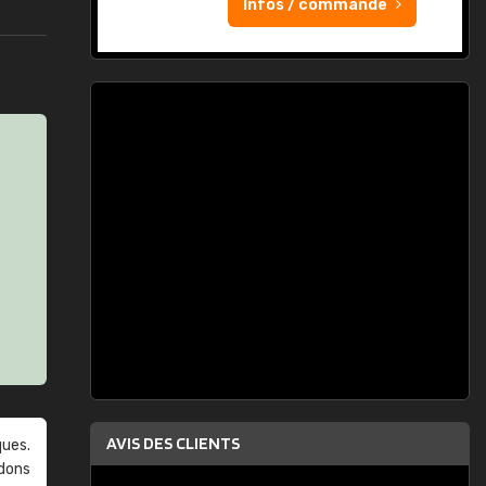
Infos / commande
AVIS DES CLIENTS
ques.
ndons