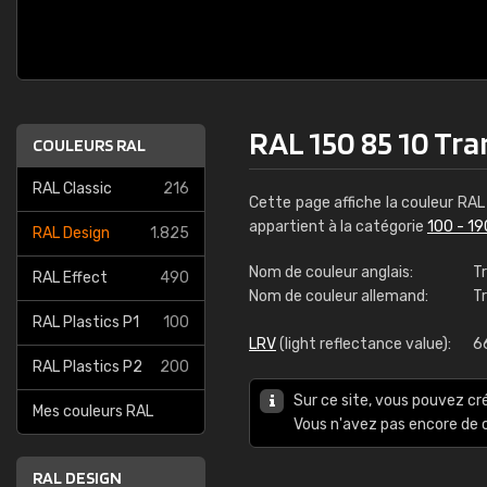
RAL 150 85 10 Tr
COULEURS RAL
RAL Classic
216
Cette page affiche la couleur RA
appartient à la catégorie
100 - 19
RAL Design
1.825
Nom de couleur anglais:
T
RAL Effect
490
Nom de couleur allemand:
T
RAL Plastics P1
100
LRV
(light reflectance value):
6
RAL Plastics P2
200
Sur ce site, vous pouvez cr
Mes couleurs RAL
Vous n'avez pas encore d
RAL DESIGN