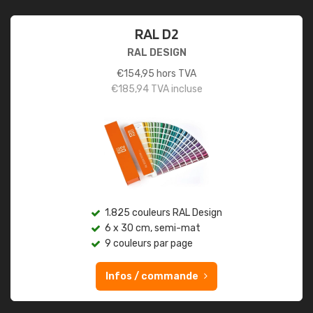
RAL D2
RAL DESIGN
€
154,95
hors TVA
€
185,94
TVA incluse
1.825 couleurs RAL Design
6 x 30 cm, semi-mat
9 couleurs par page
Infos / commande