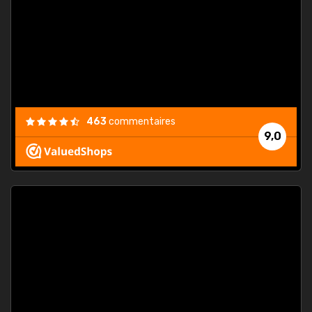
. On ne
est
."
463
commentaires
9,0