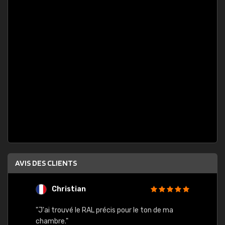
AVIS DES CLIENTS
Christian
F
 quels
"J'ai trouvé le RAL précis pour le ton de ma
"Bien 
rs
chambre."