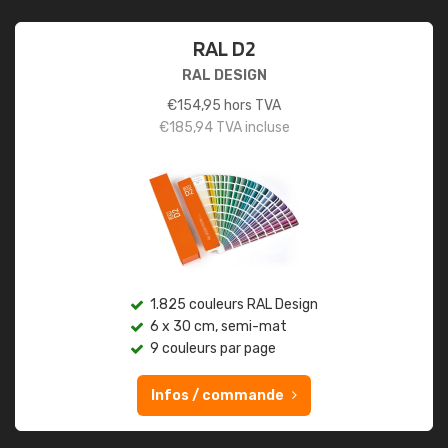
RAL D2
RAL DESIGN
€
154,95
hors TVA
€
185,94
TVA incluse
1.825 couleurs RAL Design
6 x 30 cm, semi-mat
9 couleurs par page
Infos / commande