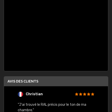
AVIS DES CLIENTS
Christian
F
 quels
"J'ai trouvé le RAL précis pour le ton de ma
"Bien 
rs
chambre."