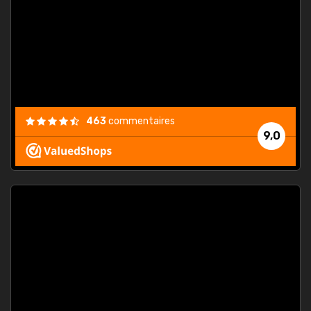
. On ne
est
."
463
commentaires
9,0