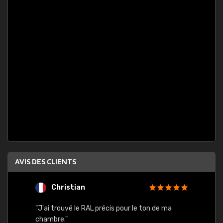
AVIS DES CLIENTS
Christian
F
 quels
"J'ai trouvé le RAL précis pour le ton de ma
"Bien 
rs
chambre."