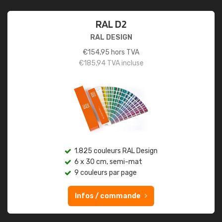
RAL D2
RAL DESIGN
€
154,95
hors TVA
€
185,94
TVA incluse
1.825 couleurs RAL Design
6 x 30 cm, semi-mat
9 couleurs par page
Infos / commande