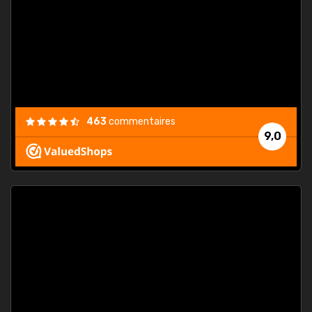
. On ne
est
."
463
commentaires
9,0