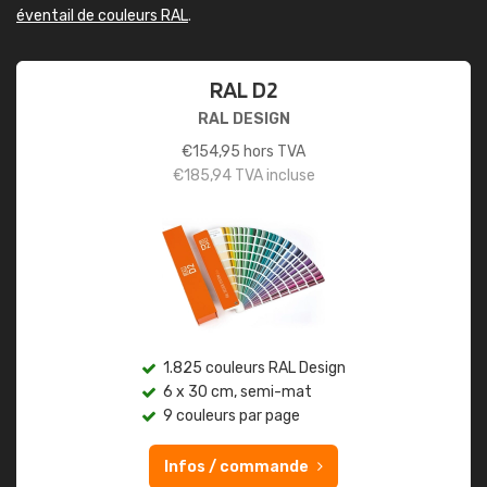
éventail de couleurs RAL
.
RAL D2
RAL DESIGN
€
154,95
hors TVA
€
185,94
TVA incluse
1.825 couleurs RAL Design
6 x 30 cm, semi-mat
9 couleurs par page
Infos / commande