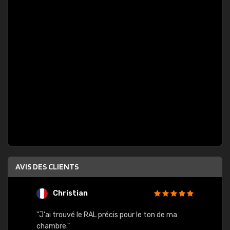
AVIS DES CLIENTS
Christian
F
 quels
"J'ai trouvé le RAL précis pour le ton de ma
"Bien 
rs
chambre."