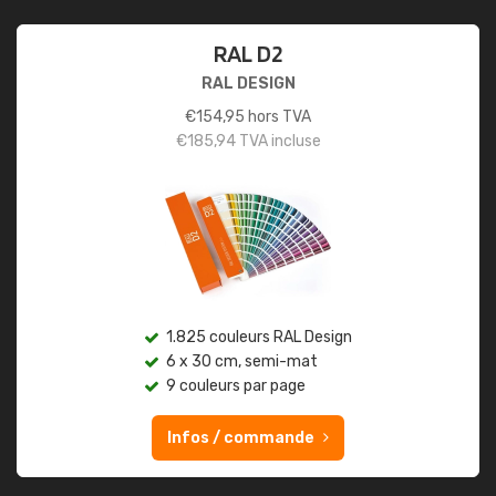
RAL D2
RAL DESIGN
€
154,95
hors TVA
€
185,94
TVA incluse
1.825 couleurs RAL Design
6 x 30 cm, semi-mat
9 couleurs par page
Infos / commande