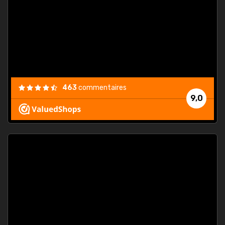
. On ne
est
."
463
commentaires
9,0