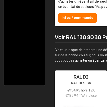
d'acheter
un éventail de cou
un éventail de couleurs RAL
po
Infos / commande
Voir RAL 130 80 30 Pa
C'est un risque de prendre une dé
sûr de la bonne couleur, nous vo
vous pouvez
acheter un éventail 
RAL D2
RAL DESIGN
€
154,95
hors TVA
€
185,94
TVA incluse