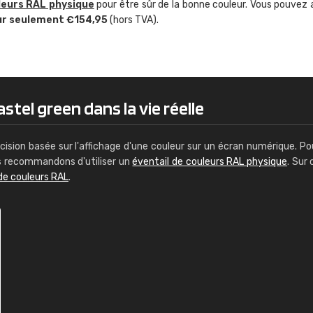
leurs RAL physique
pour être sûr de la bonne couleur. Vous pouvez 
Guillaume Euvrard
ur seulement €154,95
(hors TVA).
"Le site ne permet pas de voir clai
sont les produits disponibles. Il y a p
palettes de couleurs: Classic, Design
comprend pas qui est quoi. La livrai
bien passé et le produit reçu me con
stel green dans la vie réelle
cision basée sur l'affichage d'une couleur sur un écran numérique. Po
us recommandons d'utiliser un
éventail de couleurs RAL physique
. Sur 
de couleurs RAL
.