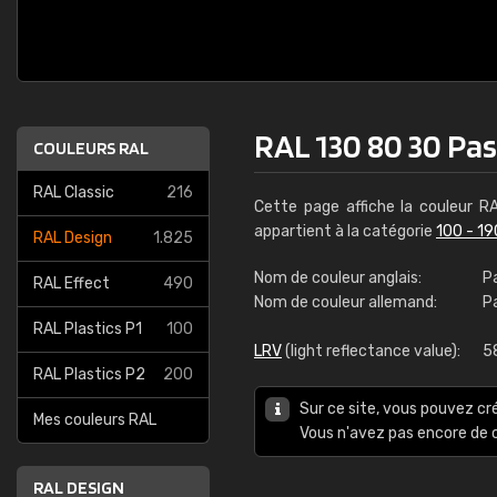
RAL 130 80 30 Pas
COULEURS RAL
RAL Classic
216
Cette page affiche la couleur 
appartient à la catégorie
100 - 19
RAL Design
1.825
Nom de couleur anglais:
P
RAL Effect
490
Nom de couleur allemand:
P
RAL Plastics P1
100
LRV
(light reflectance value):
5
RAL Plastics P2
200
Sur ce site, vous pouvez cr
Mes couleurs RAL
Vous n'avez pas encore d
RAL DESIGN