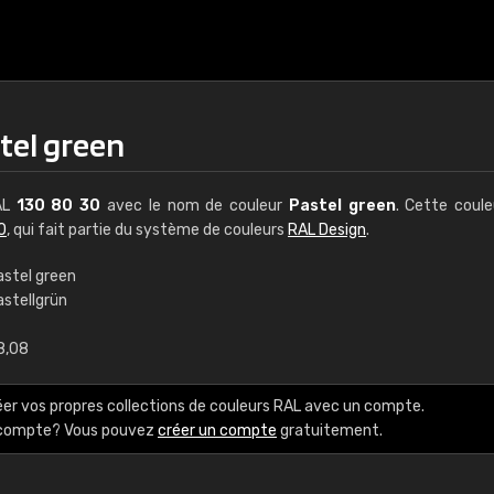
tel green
RAL
130 80 30
avec le nom de couleur
Pastel green
. Cette coul
0
, qui fait partie du système de couleurs
RAL Design
.
astel green
astellgrün
€15
8,08
RAL K7 à base d'e
éer vos propres collections de couleurs RAL avec un compte.
216 couleurs RAL Class
e compte? Vous pouvez
créer un compte
gratuitement.
5 x 15 cm, brillant