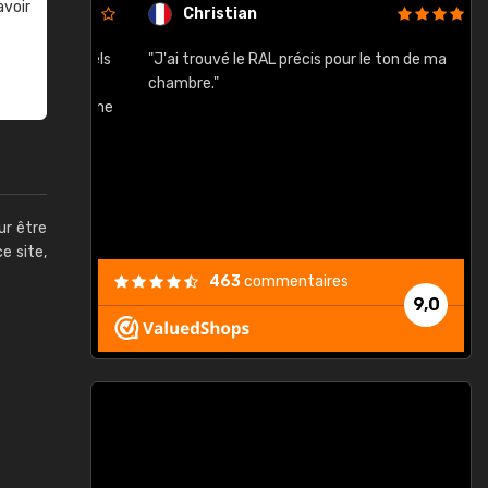
avoir
Christian
rement quels
"J'ai trouvé le RAL précis pour le ton de ma
"
lusieurs
chambre."
, etc. On ne
son s'est
vient."
ur être
ce site,
463
commentaires
9,0