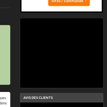
Infos / commande
AVIS DES CLIENTS
ques.
ndons