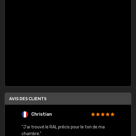
AVIS DES CLIENTS
Christian
F
 quels
"J'ai trouvé le RAL précis pour le ton de ma
"Bien 
rs
chambre."