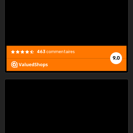
. On ne
est
."
463
commentaires
9,0