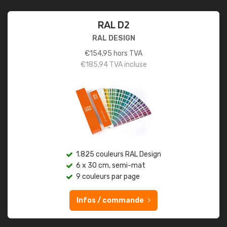
RAL D2
RAL DESIGN
€
154,95
hors TVA
€
185,94
TVA incluse
1.825 couleurs RAL Design
6 x 30 cm, semi-mat
9 couleurs par page
Infos / commande