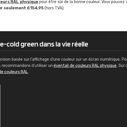
leurs RAL physique
pour être sûr de la bonne couleur. Vous pouvez 
Guillaume Euvrard
ur seulement €154,95
(hors TVA).
"Le site ne permet pas de voir clai
sont les produits disponibles. Il y a p
palettes de couleurs: Classic, Design
comprend pas qui est quoi. La livrai
bien passé et le produit reçu me con
e-cold green dans la vie réelle
cision basée sur l'affichage d'une couleur sur un écran numérique. Po
us recommandons d'utiliser un
éventail de couleurs RAL physique
. Sur 
de couleurs RAL
.