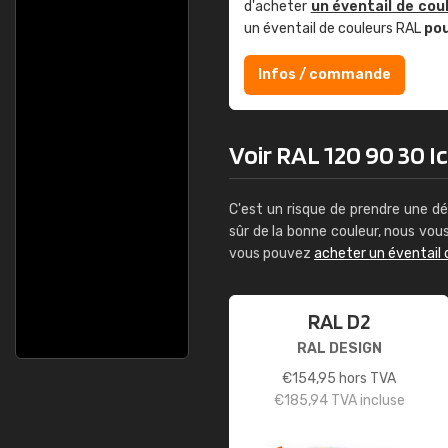
d'acheter
un éventail de cou
un éventail de couleurs RAL
po
Infos / commande
Voir RAL 120 90 30 Ic
C'est un risque de prendre une dé
sûr de la bonne couleur, nous vo
vous pouvez
acheter un éventail 
RAL D2
RAL DESIGN
€
154,95
hors TVA
€
185,94
TVA incluse