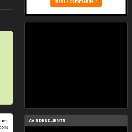
Infos / commande
AVIS DES CLIENTS
ques.
ndons