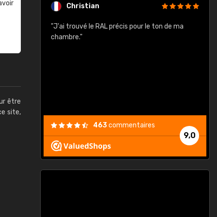
avoir
Christian
rement quels
"J'ai trouvé le RAL précis pour le ton de ma
"
lusieurs
chambre."
, etc. On ne
son s'est
vient."
ur être
ce site,
463
commentaires
9,0