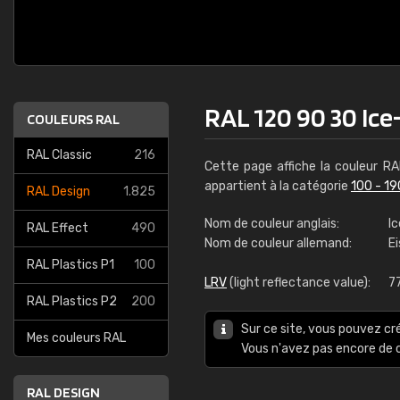
RAL 120 90 30 Ice
COULEURS RAL
RAL Classic
216
Cette page affiche la couleur R
appartient à la catégorie
100 - 19
RAL Design
1.825
Nom de couleur anglais:
I
RAL Effect
490
Nom de couleur allemand:
E
RAL Plastics P1
100
LRV
(light reflectance value):
7
RAL Plastics P2
200
Sur ce site, vous pouvez cr
Mes couleurs RAL
Vous n'avez pas encore d
RAL DESIGN