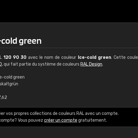
-cold green
AL
120 90 30
avec le nom de couleur
Ice-cold green
. Cette coul
0
, qui fait partie du système de couleurs
RAL Design
.
ce-cold green
iskaltgrün
€15
7,62
RAL K7 à base d'e
éer vos propres collections de couleurs RAL avec un compte.
216 couleurs RAL Class
e compte? Vous pouvez
créer un compte
gratuitement.
5 x 15 cm, brillant