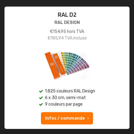
RAL D2
RAL DESIGN
€
154,95
hors TVA
€
185,94
TVA incluse
1.825 couleurs RAL Design
6 x 30 cm, semi-mat
9 couleurs par page
Infos / commande