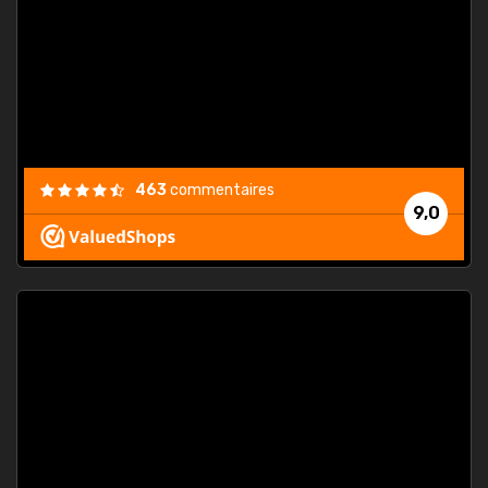
. On ne
est
."
463
commentaires
9,0