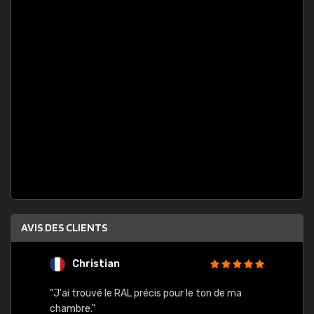
AVIS DES CLIENTS
Christian
F
 quels
"J'ai trouvé le RAL précis pour le ton de ma
"Bien 
rs
chambre."