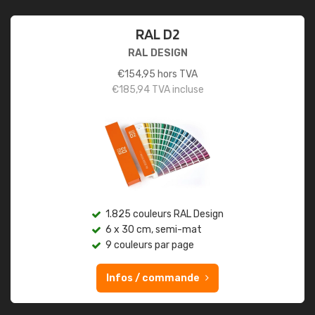
RAL D2
RAL DESIGN
€
154,95
hors TVA
€
185,94
TVA incluse
1.825 couleurs RAL Design
6 x 30 cm, semi-mat
9 couleurs par page
Infos / commande