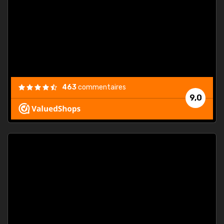
. On ne
est
."
463
commentaires
9,0