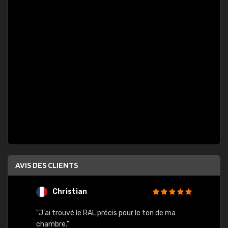
AVIS DES CLIENTS
Christian
F
 quels
"J'ai trouvé le RAL précis pour le ton de ma
"Bien 
rs
chambre."