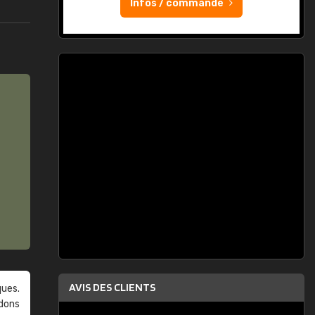
Infos / commande
AVIS DES CLIENTS
ques.
ndons