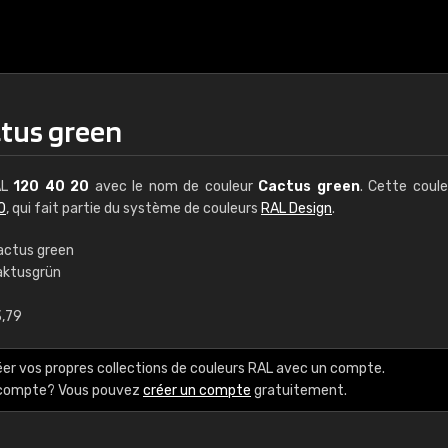
ctus green
AL
120 40 20
avec le nom de couleur
Cactus green
. Cette coul
0
, qui fait partie du système de couleurs
RAL Design
.
actus green
aktusgrün
€15,95
€1
3,79
7 à base d'eau
RAL K7
éer vos propres collections de couleurs RAL avec un compte.
couleurs RAL Classic
216 couleurs RAL Clas
e compte? Vous pouvez
créer un compte
gratuitement.
 x 15 cm, brillant
5 x 15 cm, brillant