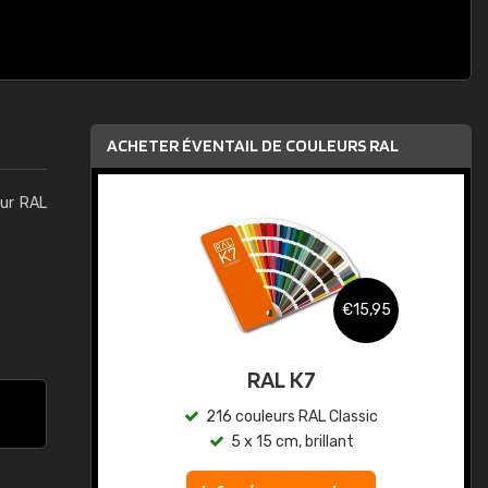
ACHETER ÉVENTAIL DE COULEURS RAL
eur RAL
5,95
€46,95
RAL K5 semi-mat
sic
216 couleurs RAL Classic
5 x 15 cm, semi-mat