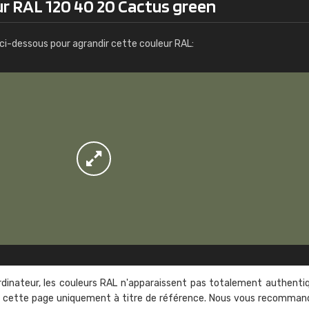
ur RAL 120 40 20 Cactus green
s / commande
Infos / commande
ci-dessous pour agrandir cette couleur RAL:
rdinateur, les couleurs RAL n'apparaissent pas totalement authenti
sur cette page uniquement à titre de référence. Nous vous recomma