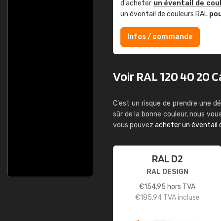
d'acheter
un éventail de cou
Guillaume 
un éventail de couleurs RAL
po
"Le site ne perme
Infos / commande
sont les produits d
palettes de couleu
comprend pas qui e
bien passé et le p
Voir RAL 120 40 20 Ca
C'est un risque de prendre une dé
sûr de la bonne couleur, nous vo
vous pouvez
acheter un éventail 
RAL D2
RAL DESIGN
€
154,95
hors TVA
€
185,94
TVA incluse