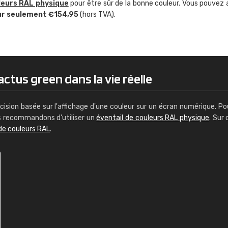
leurs RAL physique
pour être sûr de la bonne couleur. Vous pouvez 
Euvrard
Christian
ur seulement €154,95
(hors TVA).
t pas de voir clairement quels
"J'ai trouvé le RAL précis pour le t
isponibles. Il y a plusieurs
chambre."
rs: Classic, Design, etc. On ne
st quoi. La livraison s'est
roduit reçu me convient."
ctus green dans la vie réelle
cision basée sur l'affichage d'une couleur sur un écran numérique. Po
us recommandons d'utiliser un
éventail de couleurs RAL physique
. Sur 
de couleurs RAL
.