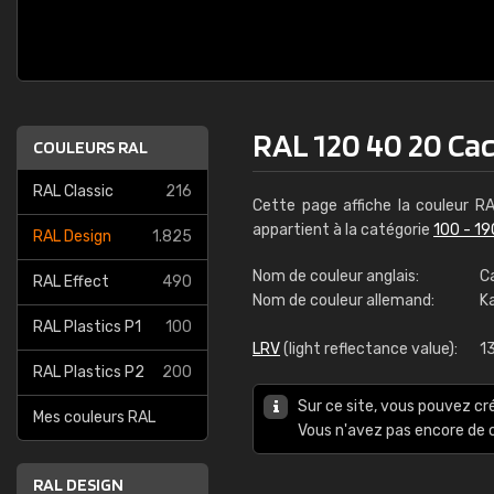
RAL 120 40 20 Ca
COULEURS RAL
RAL Classic
216
Cette page affiche la couleur R
appartient à la catégorie
100 - 19
RAL Design
1.825
Nom de couleur anglais:
C
RAL Effect
490
Nom de couleur allemand:
K
RAL Plastics P1
100
LRV
(light reflectance value):
1
RAL Plastics P2
200
RAL K
Sur ce site, vous pouvez cr
Mes couleurs RAL
216 
Vous n'avez pas encore d
5
RAL DESIGN